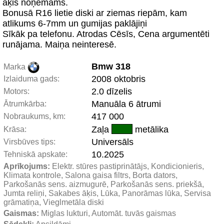
āķis noņemams.
Bonusā R16 lietie diski ar ziemas riepām, kam
atlikums 6-7mm un gumijas paklājiņi
Sīkāk pa telefonu. Atrodas Cēsīs, Cena argumentēti
runājama. Maiņa neinteresē.
Bmw 318
Marka
2008 oktobris
Izlaiduma gads:
2.0 dīzelis
Motors:
Manuāla 6 ātrumi
Ātrumkārba:
417 000
Nobraukums, km:
Zaļa
metālika
Krāsa:
Universāls
Virsbūves tips:
10.2025
Tehniskā apskate:
Aprīkojums:
 Elektr. stūres pastiprinātājs, Kondicionieris, 
Klimata kontrole, Salona gaisa filtrs, Borta dators, 
Parkošanās sens. aizmugurē, Parkošanās sens. priekšā, 
Jumta reliņi, Sakabes āķis, Lūka, Panorāmas lūka, Servisa 
grāmatiņa, Vieglmetāla diski
Gaismas:
 Miglas lukturi, Automāt. tuvās gaismas