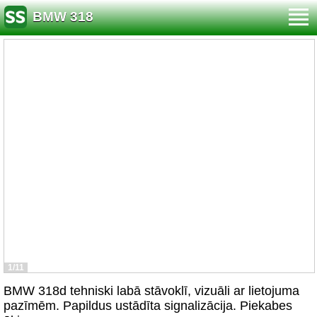
BMW 318
1/11
BMW 318d tehniski labā stāvoklī, vizuāli ar lietojuma
pazīmēm. Papildus ustādīta signalizācija. Piekabes