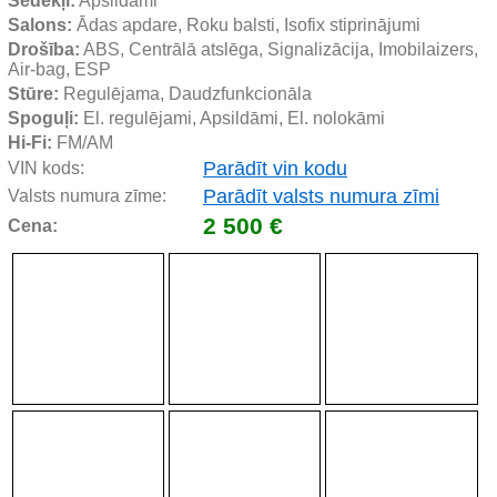
Sēdekļi:
 Apsildāmi
Salons:
 Ādas apdare, Roku balsti, Isofix stiprinājumi
Drošība:
 ABS, Centrālā atslēga, Signalizācija, Imobilaizers, 
Air-bag, ESP
Stūre:
 Regulējama, Daudzfunkcionāla
Spoguļi:
 El. regulējami, Apsildāmi, El. nolokāmi
Hi-Fi:
 FM/AM
Parādīt vin kodu
VIN kods:
Parādīt valsts numura zīmi
Valsts numura zīme:
2 500 €
Cena: