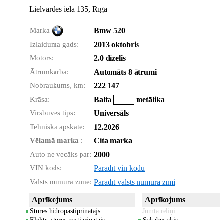
Lielvārdes iela 135, Rīga
Marka
Bmw 520
Izlaiduma gads:
2013 oktobris
Motors:
2.0 dīzelis
Ātrumkārba:
Automāts 8 ātrumi
Nobraukums, km:
222 147
Krāsa:
Balta
metālika
Virsbūves tips:
Universāls
Tehniskā apskate:
12.2026
Vēlamā marka
:
Cita marka
Auto ne vecāks par:
2000
VIN kods:
Parādīt vin kodu
Valsts numura zīme:
Parādīt valsts numura zīmi
Aprīkojums
Aprīkojums
Stūres hidropastiprinātājs
Jumta reliņi
Elektr. stūres pastiprinātājs
Sakabes āķis