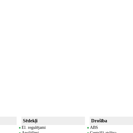
Sēdekļi
Drošība
El. regulējami
ABS
Apsildāmi
Centrālā atslēga