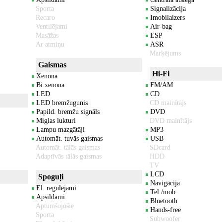
Sporta
Signalizācija
Recaro
Imobilaizers
Ventilējami
Air-bag
Masāžas
ESP
Ar atmiņu
ASR
Marķējums
Gaismas
Hi-Fi
Xenona
Bi xenona
FM/AM
LED
CD
LED bremžugunis
CD mainītājs
Papild. bremžu signāls
DVD
Miglas lukturi
DVD mainītājs
Lampu mazgātāji
MP3
Automāt. tuvās gaismas
USB
Automāt. tālās gaismas
SDcard
Adaptīvās tālās gaismas
HDD
TV
LCD
Spoguļi
Navigācija
El. regulējami
Tel./mob.
Apsildāmi
Bluetooth
Aptumšojošie
Hands-free
Sporta
Subwoofer