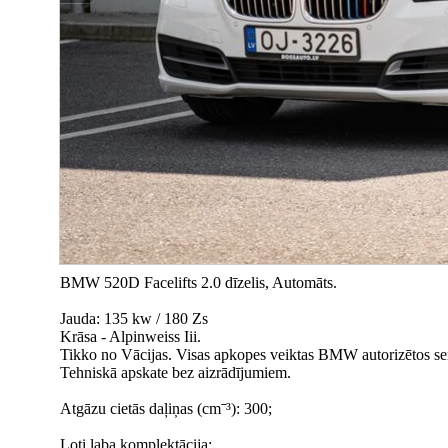
BMW 520D Facelifts 2.0 dīzelis, Automāts.
Jauda: 135 kw / 180 Zs
Krāsa - Alpinweiss Iii.
Tikko no Vācijas. Visas apkopes veiktas BMW autorizētos serv
Tehniskā apskate bez aizrādījumiem.
Atgāzu cietās daļiņas (cmˉ³): 300;
Ļoti laba komplektācija: