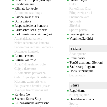
Kondicionieris
Lūka
Klimata kontrole
Panorāmas lūka
Autonomais sildītājs
Pilnpiedziņa 4x4
Salona gaisa filtrs
Pneimopiekare
Borta dators
Spoileris
Riepu spiediena kontrole
Sliekšņi
Parkošanās sens. priekšā
Sporta pakete
Parkošanās sens. aizmugurē
Servisa grāmatiņa
Atpakaļskata kamera
Vieglmetāla diski
Nakts redzamības kamera
Panorāmas redzam. kameras
Salons
Distances kontrole
Ādas apdare
Lietus sensors
Roku balsti
Kruīza kontrole
Tonēti aizmugurējie logi
Adaptīvā kruīzkontrole
Saulessargi logiem
Gājēju detektors
Isofix stiprinājumi
Automātiska parkošana
Ledusskapis
Ceļa zīmju atpazīš. sistēma
Klusuma zonu asistents
Stūre
Palīgsistēma braukš. joslās
Avārijas bremzēšanas sist.
Regulējama
Keyless Go
El. regulējama
Sistēma Starts-Stop
Daudzfunkcionāla
El. bagāžnieka aizvēršana
Sporta