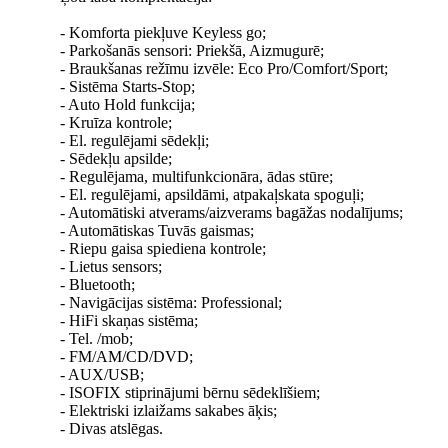
- Komforta piekļuve Keyless go;
- Parkošanās sensori: Priekšā, Aizmugurē;
- Braukšanas režīmu izvēle: Eco Pro/Comfort/Sport;
- Sistēma Starts-Stop;
- Auto Hold funkcija;
- Kruīza kontrole;
- El. regulējami sēdekļi;
- Sēdekļu apsilde;
- Regulējama, multifunkcionāra, ādas stūre;
- El. regulējami, apsildāmi, atpakaļskata spoguļi;
- Automātiski atverams/aizverams bagāžas nodalījums;
- Automātiskas Tuvās gaismas;
- Riepu gaisa spiediena kontrole;
- Lietus sensors;
- Bluetooth;
- Navigācijas sistēma: Professional;
- HiFi skaņas sistēma;
- Tel. /mob;
- FM/AM/CD/DVD;
- AUX/USB;
- ISOFIX stiprinājumi bērnu sēdeklīšiem;
- Elektriski izlaižams sakabes āķis;
- Divas atslēgas.