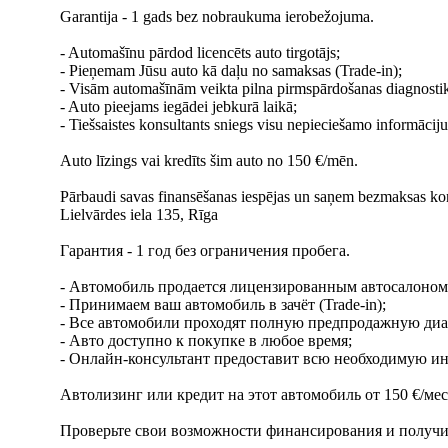
Garantija - 1 gads bez nobraukuma ierobežojuma.
- Automašīnu pārdod licencēts auto tirgotājs;
- Pieņemam Jūsu auto kā daļu no samaksas (Trade-in);
- Visām automašīnām veikta pilna pirmspārdošanas diagnosti
- Auto pieejams iegādei jebkurā laikā;
- Tiešsaistes konsultants sniegs visu nepieciešamo informāciju
Auto līzings vai kredīts šim auto no 150 €/mēn.
Pārbaudi savas finansēšanas iespējas un saņem bezmaksas kons
Lielvārdes iela 135, Rīga
Гарантия - 1 год без ограничения пробега.
- Автомобиль продается лицензированным автосалоном
- Принимаем ваш автомобиль в зачёт (Trade-in);
- Все автомобили проходят полную предпродажную диа
- Авто доступно к покупке в любое время;
- Онлайн-консультант предоставит всю необходимую 
Автолизинг или кредит на этот автомобиль от 150 €/мес
Проверьте свои возможности финансирования и получи