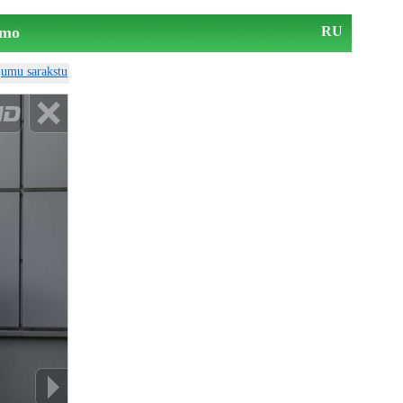
mo
RU
ājumu sarakstu