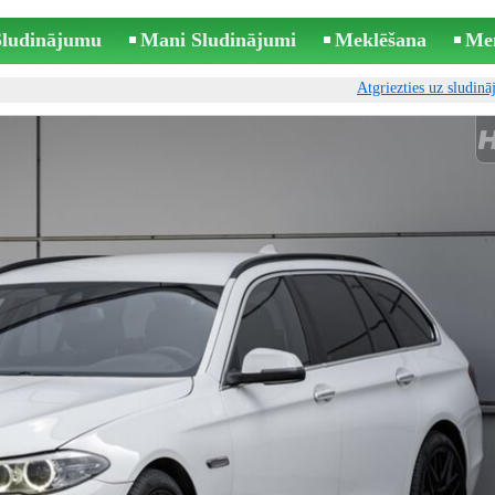
 Sludinājumu
Mani Sludinājumi
Meklēšana
Me
Atgriezties uz sludin