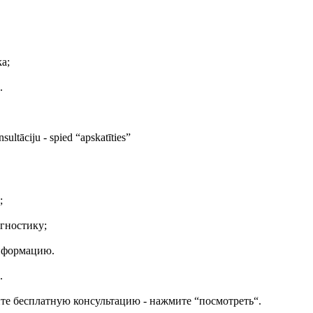
ka;
.
ultāciju - spied “apskatīties”
;
гностику;
информацию.
.
те бесплатную консультацию - нажмите “посмотреть“.