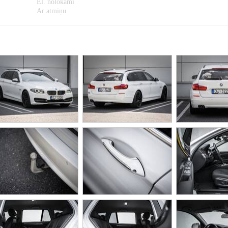
El. nolokāmi
Ar atmiņu