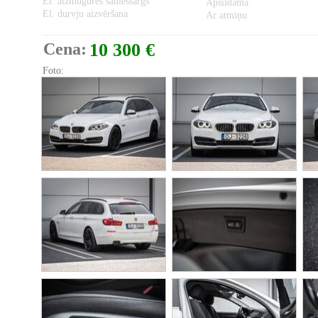
El. aizmugures saulessargs
Apsildāma
El. durvju aizvēršana
Ar atmiņu
Cena:
10 300 €
Foto: