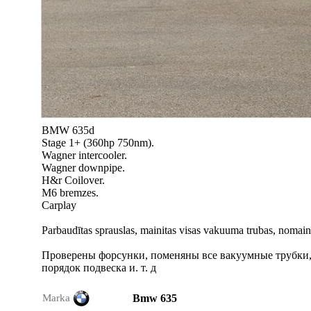
BMW 635d
Stage 1+ (360hp 750nm).
Wagner intercooler.
Wagner downpipe.
H&r Coilover.
M6 bremzes.
Carplay
Parbaudītas sprauslas, mainitas visas vakuuma trubas, nomainīti
Проверены форсунки, поменяны все вакуумные трубки
порядок подвеска и. т. д
Marka
Bmw 635