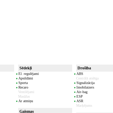
Sēdekļi
Drošība
El. regulējami
ABS
Apsildāmi
Centrālā atslēga
Sporta
Signalizācija
Recaro
Imobilaizers
Ventilējami
Air-bag
Masāžas
ESP
Ar atmiņu
ASR
Marķējums
Gaismas