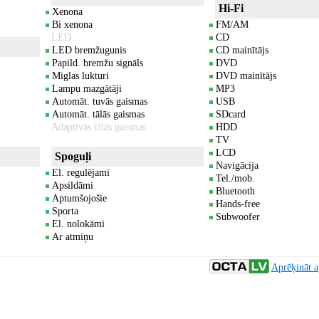
Hi-Fi
Xenona
Bi xenona
FM/AM
LED
CD
LED bremžugunis
CD mainītājs
Papild. bremžu signāls
DVD
Miglas lukturi
DVD mainītājs
Lampu mazgātāji
MP3
Automāt. tuvās gaismas
USB
Automāt. tālās gaismas
SDcard
Adaptīvās tālās gaismas
HDD
TV
LCD
Spoguļi
Navigācija
El. regulējami
Tel./mob.
Apsildāmi
Bluetooth
Aptumšojošie
Hands-free
Sporta
Subwoofer
El. nolokāmi
Ar atmiņu
Aprēķināt a