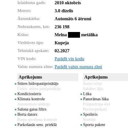
Izlaiduma gads:
2010 oktobris
Motors:
3.0 dīzelis
Ātrumkārba:
Automāts 6 ātrumi
Nobraukums, km:
236 198
Krāsa:
Melna
metālika
Virsbūves tips:
Kupeja
Tehniskā apskate:
02.2027
VIN kods:
Parādīt vin kodu
Valsts numura zīme:
Parādīt valsts numura zīmi
Aprīkojums
Aprīkojums
Stūres hidropastiprinātājs
Jumta reliņi
Elektr. stūres pastiprinātājs
Sakabes āķis
Kondicionieris
Lūka
Klimata kontrole
Panorāmas lūka
Autonomais sildītājs
Pilnpiedziņa 4x4
Salona gaisa filtrs
Pneimopiekare
Borta dators
Spoileris
Riepu spiediena kontrole
Sliekšņi
Parkošanās sens. priekšā
Sporta pakete