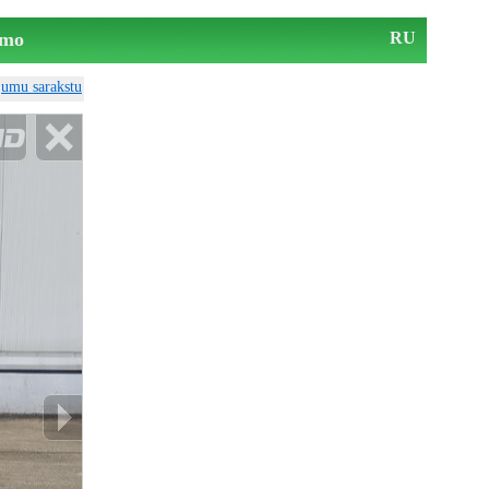
mo
RU
ājumu sarakstu