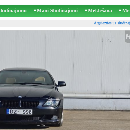
 Sludinājumu
Mani Sludinājumi
Meklēšana
Me
Atgriezties uz sludin