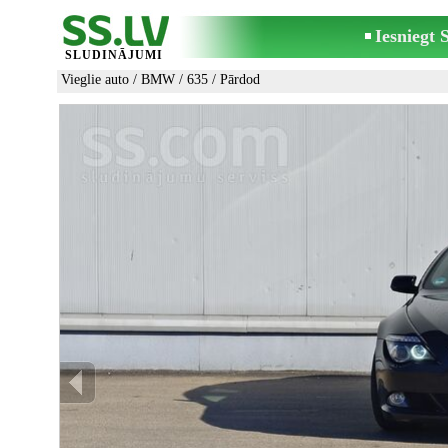
Iesniegt
SLUDINĀJUMI
Vieglie auto
/
BMW
/
635
/ Pārdod