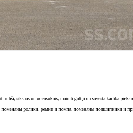
 ruliši, siksnas un udensuknis, mainiti gultņi un savesta kartiba piekare 
, поменяны ролики, ремни и помпа, поменяны подшипники и пр