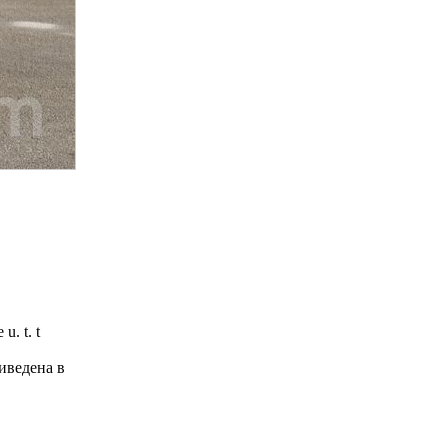
u. t. t
иведена в