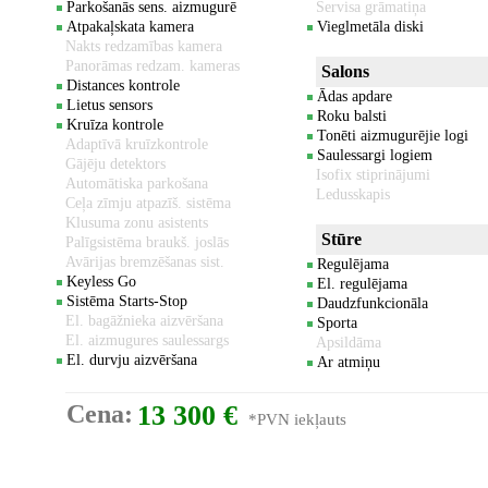
Parkošanās sens. aizmugurē
Servisa grāmatiņa
Atpakaļskata kamera
Vieglmetāla diski
Nakts redzamības kamera
Panorāmas redzam. kameras
Salons
Distances kontrole
Ādas apdare
Lietus sensors
Roku balsti
Kruīza kontrole
Tonēti aizmugurējie logi
Adaptīvā kruīzkontrole
Saulessargi logiem
Gājēju detektors
Isofix stiprinājumi
Automātiska parkošana
Ledusskapis
Ceļa zīmju atpazīš. sistēma
Klusuma zonu asistents
Stūre
Palīgsistēma braukš. joslās
Avārijas bremzēšanas sist.
Regulējama
Keyless Go
El. regulējama
Sistēma Starts-Stop
Daudzfunkcionāla
El. bagāžnieka aizvēršana
Sporta
El. aizmugures saulessargs
Apsildāma
El. durvju aizvēršana
Ar atmiņu
Cena:
13 300 €
*PVN iekļauts