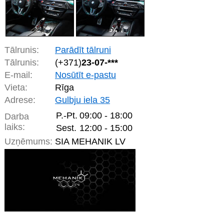
Tālrunis:
Parādīt tālruni
Tālrunis:
(+371)
23-07-***
E-mail:
Nosūtīt e-pastu
Vieta:
Rīga
Adrese:
Gulbju iela 35
P.-Pt.
09:00 - 18:00
Darba
laiks:
Sest.
12:00 - 15:00
Uzņēmums:
SIA MEHANIK LV