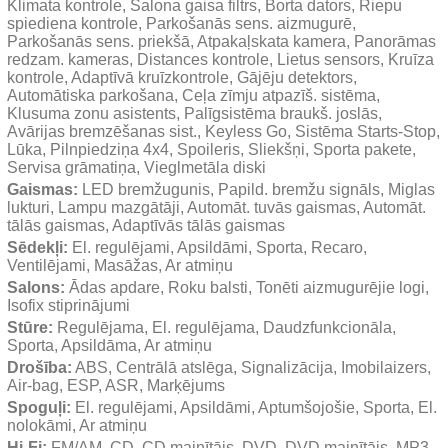
Klimata kontrole, Salona gaisa filtrs, Borta dators, Riepu 
spiediena kontrole, Parkošanās sens. aizmugurē, 
Parkošanās sens. priekšā, Atpakaļskata kamera, Panorāmas 
redzam. kameras, Distances kontrole, Lietus sensors, Kruīza 
kontrole, Adaptīvā kruīzkontrole, Gājēju detektors, 
Automātiska parkošana, Ceļa zīmju atpazīš. sistēma, 
Klusuma zonu asistents, Palīgsistēma braukš. joslās, 
Avārijas bremzēšanas sist., Keyless Go, Sistēma Starts-Stop, 
Lūka, Pilnpiedziņa 4x4, Spoileris, Sliekšņi, Sporta pakete, 
Servisa grāmatiņa, Vieglmetāla diski
Gaismas:
 LED bremžugunis, Papild. bremžu signāls, Miglas 
lukturi, Lampu mazgātāji, Automāt. tuvās gaismas, Automāt. 
tālās gaismas, Adaptīvās tālās gaismas
Sēdekļi:
 El. regulējami, Apsildāmi, Sporta, Recaro, 
Ventilējami, Masāžas, Ar atmiņu
Salons:
 Ādas apdare, Roku balsti, Tonēti aizmugurējie logi, 
Isofix stiprinājumi
Stūre:
 Regulējama, El. regulējama, Daudzfunkcionāla, 
Sporta, Apsildāma, Ar atmiņu
Drošība:
 ABS, Centrālā atslēga, Signalizācija, Imobilaizers, 
Air-bag, ESP, ASR, Marķējums
Spoguļi:
 El. regulējami, Apsildāmi, Aptumšojošie, Sporta, El. 
nolokāmi, Ar atmiņu
Hi-Fi:
 FM/AM, CD, CD mainītājs, DVD, DVD mainītājs, MP3, 