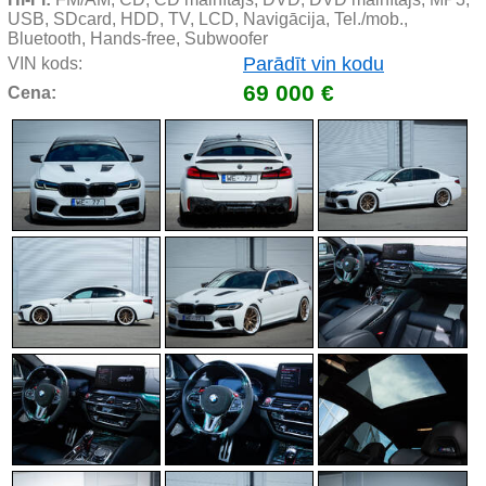
USB, SDcard, HDD, TV, LCD, Navigācija, Tel./mob., 
Bluetooth, Hands-free, Subwoofer
Parādīt vin kodu
VIN kods:
69 000 €
Cena: