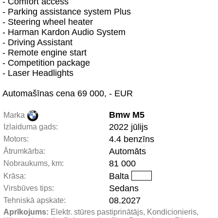
- Comfort access
- Parking assistance system Plus
- Steering wheel heater
- Harman Kardon Audio System
- Driving Assistant
- Remote engine start
- Competition package
- Laser Headlights
Automašīnas cena 69 000, - EUR
Bmw M5
Marka
2022 jūlijs
Izlaiduma gads:
4.4 benzīns
Motors:
Automāts
Ātrumkārba:
81 000
Nobraukums, km:
Balta
Krāsa:
Sedans
Virsbūves tips:
08.2027
Tehniskā apskate:
Aprīkojums:
 Elektr. stūres pastiprinātājs, Kondicionieris, 