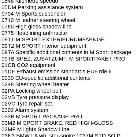
0548 Kilometre speedo
05DM Parking assistance system
0704 M Sports suspension
0710 M leather steering wheel
0760 High gloss shadow line
0775 Headlining anthracite
09T1 M SPORT EXTERIEURUMFAENGE
09T2 M SPORT interior equipment
09TA Specific additional contents in M Sport package
09TB SPEZ. ZUSATZUMF. M SPORTPAKET PRO
01CB CO2 equipment
01DF Exhaust emission standards EU6 rde II
0230 EU-specific additional contents
0248 Steering wheel heater
02PA Locking wheel bolt
02VB Tyre pressure display
02VC Tyre repair set
0302 Alarm system
033B M SPORT PACKAGE PRO
03M2 M SPORT BRAKE, RED HIGH-GLOSS
03MF M lights Shadow Line
03N3 BMW LA wh. star-spoke 1037M STD SO P