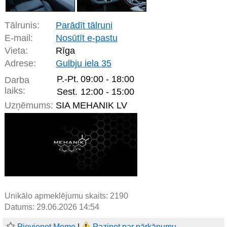
Tālrunis:
Parādīt tālruni
E-mail:
Nosūtīt e-pastu
Vieta:
Rīga
Adrese:
Gulbju iela 35
P.-Pt.
09:00 - 18:00
Darba
laiks:
Sest.
12:00 - 15:00
Uzņēmums:
SIA MEHANIK LV
Unikālo apmeklējumu skaits:
2190
Datums: 29.06.2026 14:54
Pievienot Memo
|
Paziņot par pārkāpumu