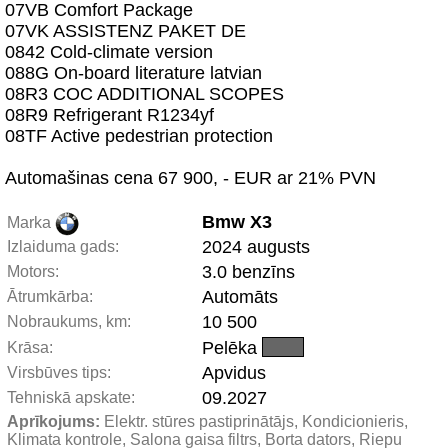
07VB Comfort Package
07VK ASSISTENZ PAKET DE
0842 Cold-climate version
088G On-board literature latvian
08R3 COC ADDITIONAL SCOPES
08R9 Refrigerant R1234yf
08TF Active pedestrian protection
Automašinas cena 67 900, - EUR ar 21% PVN
Bmw X3
Marka
2024 augusts
Izlaiduma gads:
3.0 benzīns
Motors:
Automāts
Ātrumkārba:
10 500
Nobraukums, km:
Pelēka
Krāsa:
Apvidus
Virsbūves tips:
09.2027
Tehniskā apskate:
Aprīkojums:
 Elektr. stūres pastiprinātājs, Kondicionieris, 
Klimata kontrole, Salona gaisa filtrs, Borta dators, Riepu 