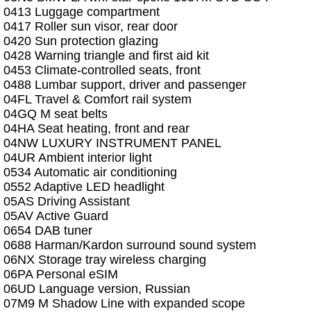
0413 Luggage compartment
0417 Roller sun visor, rear door
0420 Sun protection glazing
0428 Warning triangle and first aid kit
0453 Climate-controlled seats, front
0488 Lumbar support, driver and passenger
04FL Travel & Comfort rail system
04GQ M seat belts
04HA Seat heating, front and rear
04NW LUXURY INSTRUMENT PANEL
04UR Ambient interior light
0534 Automatic air conditioning
0552 Adaptive LED headlight
05AS Driving Assistant
05AV Active Guard
0654 DAB tuner
0688 Harman/Kardon surround sound system
06NX Storage tray wireless charging
06PA Personal eSIM
06UD Language version, Russian
07M9 M Shadow Line with expanded scope