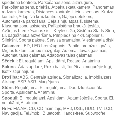
spiediena kontrole, Parkošanās sens. aizmugurē, 
Parkošanās sens. priekšā, Atpakaļskata kamera, Panorāmas 
redzam. kameras, Distances kontrole, Lietus sensors, Kruīza 
kontrole, Adaptīvā kruīzkontrole, Gājēju detektors, 
Automātiska parkošana, Ceļa zīmju atpazīš. sistēma, 
Klusuma zonu asistents, Palīgsistēma braukš. joslās, 
Avārijas bremzēšanas sist., Keyless Go, Sistēma Starts-Stop, 
El. bagāžnieka aizvēršana, Pilnpiedziņa 4x4, Spoileris, 
Sliekšņi, Sporta pakete, Servisa grāmatiņa, Vieglmetāla diski
Gaismas:
 LED, LED bremžugunis, Papild. bremžu signāls, 
Miglas lukturi, Lampu mazgātāji, Automāt. tuvās gaismas, 
Automāt. tālās gaismas, Adaptīvās tālās gaismas
Sēdekļi:
 El. regulējami, Apsildāmi, Recaro, Ar atmiņu
Salons:
 Ādas apdare, Roku balsti, Tonēti aizmugurējie logi, 
Isofix stiprinājumi
Drošība:
 ABS, Centrālā atslēga, Signalizācija, Imobilaizers, 
Air-bag, ESP, ASR, Marķējums
Stūre:
 Regulējama, El. regulējama, Daudzfunkcionāla, 
Sporta, Apsildāma, Ar atmiņu
Spoguļi:
 El. regulējami, Apsildāmi, Aptumšojošie, Sporta, El. 
nolokāmi, Ar atmiņu
Hi-Fi:
 FM/AM, CD, CD mainītājs, MP3, USB, HDD, TV, LCD, 
Navigācija, Tel./mob., Bluetooth, Hands-free, Subwoofer