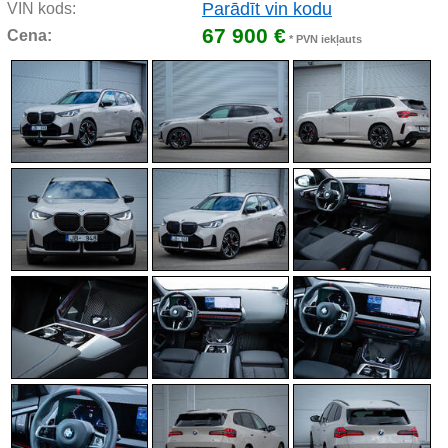
Parādīt vin kodu
VIN kods:
67 900 €
Cena:
* PVN iekļauts