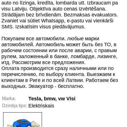
auto no līzinga, kredīta, lombarda utt. Izbraucam pa
visu Latviju. Objektīva auto cenas izvērtēšana.
Strādājam bez brīvdienām. Bezmaksas evakuators.
Zvaniet vai sūtiet Whatsapp, e-pastu vai vienkārši
SMS. Izskatīsim visus piedāvājumus.
Покупаем все автомобили. любыe марки
автомобилей. Автомобиль может быть без ТО, в
рабочем состоянии или после аварии, с правым
рулем, заложенный в банке, ломбарде, лизинге,
итд. Рассмотрим все предложения.
Оплата производится сразу наличными или по
перечислению, по выбору клиента. Выезжаем к
клиентам в Риге и по всей Латвии. Работаем без
выходных. Эвакуатор - бесплатно.
Tesla, bmw, vw Visi
Marka:
Elektriskais
Dzinēja tips: