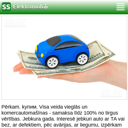
Elektromobīļi
Pērkam. kупим. Visa veida vieglās un
komercautomašīnas - samaksa līdz 100% no tirgus
vērtības. Jebkura gada. Interesē jebkuri auto ar TA vai
bez, ar defektiem, pēc avārijas, ar liegumu, izpērkam