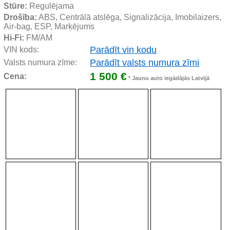
Stūre:
 Regulējama
Drošība:
 ABS, Centrālā atslēga, Signalizācija, Imobilaizers, 
Air-bag, ESP, Marķējums
Hi-Fi:
 FM/AM
Parādīt vin kodu
VIN kods:
Parādīt valsts numura zīmi
Valsts numura zīme:
1 500 €
Cena:
* Jaunu auto iegādājās Latvijā