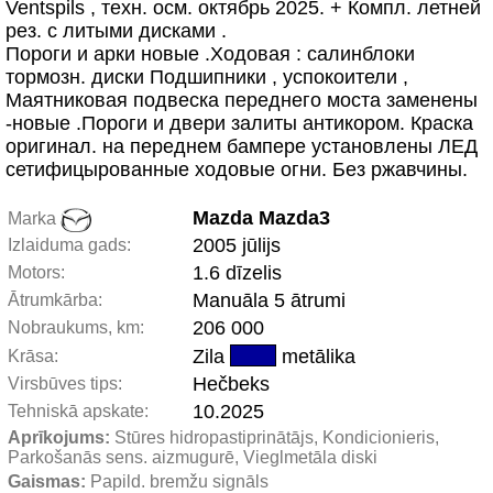
Ventspils , техн. осм. октябрь 2025. + Компл. летней
рез. с литыми дисками .
Пороги и арки новые .Ходовая : салинблоки
тормозн. диски Подшипники , успокоители ,
Маятниковая подвеска переднего моста заменены
-новые .Пороги и двери залиты антикором. Краска
оригинал. на переднем бампере установлены ЛЕД
сетифицырованные ходовые огни. Без ржавчины.
Mazda Mazda3
Marka
2005 jūlijs
Izlaiduma gads:
1.6 dīzelis
Motors:
Manuāla 5 ātrumi
Ātrumkārba:
206 000
Nobraukums, km:
Zila
metālika
Krāsa:
Hečbeks
Virsbūves tips:
10.2025
Tehniskā apskate:
Aprīkojums:
 Stūres hidropastiprinātājs, Kondicionieris, 
Parkošanās sens. aizmugurē, Vieglmetāla diski
Gaismas:
 Papild. bremžu signāls