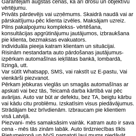
Garantējam augstas cenas, kā arī drošu un objektīvu
vērtējumu.
Privāts pārdevējs vai uzņēmums. Skaidrā naudā vai ar
pārskaitījumu-pēc klienta izvēles. Maksājam uzreiz.
Pilns pakalpojumu komplekss- vērtēšana,
konsultācijas apgrūtinājumu jautājumos, izbraukšana
pie klienta, bezmaksas evakuators.
Individuāla pieeja katram klientam un situācijai.
Risinām nestandarta auto pārdošanas jautājumus-
izpērkam automašīnas ieķīlātas bankā, lombardā,
līzingā, utt.
Var sūtīt Whatsapp, SMS, vai rakstīt uz E-pastu, Vai
vienkārši piezvanot.
Pērkam jebkuras vieglās un smagās automašīnas ar
apskati vai bez tās, Teicamā darba kārtībā vai pēc
avārijas. Auto var būt ar defektu, bez TA, beigtu kārbu
vai kādu citu problēmu. Izskatīsim visus piedāvājumus.
Strādājam bez brīvdienām. Izbraucam pie klientiem
visā Latvijā.
Piezvani- mēs samaksāsim vairāk. Katram auto ir sava
cena - mēs tās zinām labāk. Auto tirdzniecības tīkls
Rietumeiropā un NVS pamatoti ļauj mums piedāvāt