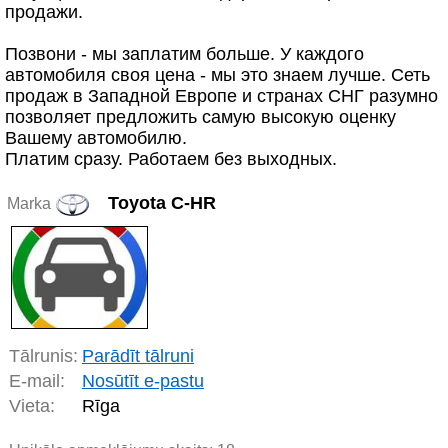
продажи.
Позвони - мы заплатим больше. У каждого
автомобиля своя цена - мы это знаем лучше. Сеть
продаж в Западной Европе и странах СНГ разумно
позволяет предложить самую высокую оценку
Вашему автомобилю.
Платим сразу. Работаем без выходных.
Toyota C-HR
Marka
Tālrunis:
Parādīt tālruni
E-mail:
Nosūtīt e-pastu
Vieta:
Rīga