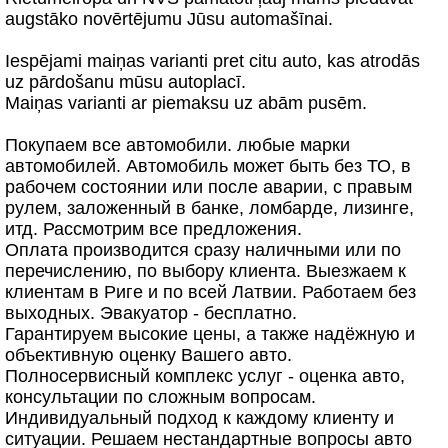
augstāko novērtējumu Jūsu automašīnai.
Iespējami maiņas varianti pret citu auto, kas atrodās
uz pārdošanu mūsu autoplacī.
Maiņas varianti ar piemaksu uz abām pusēm.
Покупаем все автомобили. любыe марки
автомобилей. Автомобиль может быть без ТО, в
рабочем состоянии или после аварии, с правым
рулем, заложенный в банке, ломбарде, лизинге,
итд. Рассмотрим все предложения.
Оплата производится сразу наличными или по
перечислению, по выбору клиента. Выезжаем к
клиентам в Риге и по всей Латвии. Работаем без
выходных. Эвакуатор - бесплатно.
Гарантируем высокие цены, а также надёжную и
объективную оценку Вашего авто.
Полносервисный комплекс услуг - оценка авто,
консультации по сложным вопросам.
Индивидуальный подход к каждому клиенту и
ситуации. Решаем нестандартные вопросы авто