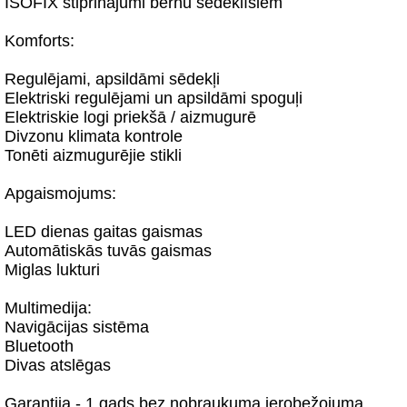
ISOFIX stiprinājumi bērnu sēdeklīšiem
Komforts:
Regulējami, apsildāmi sēdekļi
Elektriski regulējami un apsildāmi spoguļi
Elektriskie logi priekšā / aizmugurē
Divzonu klimata kontrole
Tonēti aizmugurējie stikli
Apgaismojums:
LED dienas gaitas gaismas
Automātiskās tuvās gaismas
Miglas lukturi
Multimedija:
Navigācijas sistēma
Bluetooth
Divas atslēgas
Garantija - 1 gads bez nobraukuma ierobežojuma.