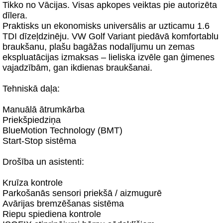
Tikko no Vācijas. Visas apkopes veiktas pie autorizēta
dīlera.
Praktisks un ekonomisks universālis ar uzticamu 1.6
TDI dīzeļdzinēju. VW Golf Variant piedāvā komfortablu
braukšanu, plašu bagāžas nodalījumu un zemas
ekspluatācijas izmaksas – lieliska izvēle gan ģimenes
vajadzībām, gan ikdienas braukšanai.
Tehniskā daļa:
Manuālā ātrumkārba
Priekšpiedziņa
BlueMotion Technology (BMT)
Start-Stop sistēma
Drošība un asistenti:
Kruīza kontrole
Parkošanās sensori priekšā / aizmugurē
Avārijas bremzēšanas sistēma
Riepu spiediena kontrole