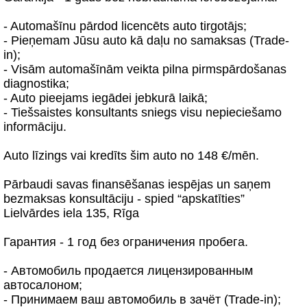
- Automašīnu pārdod licencēts auto tirgotājs;
- Pieņemam Jūsu auto kā daļu no samaksas (Trade-
in);
- Visām automašīnām veikta pilna pirmspārdošanas
diagnostika;
- Auto pieejams iegādei jebkurā laikā;
- Tiešsaistes konsultants sniegs visu nepieciešamo
informāciju.
Auto līzings vai kredīts šim auto no 148 €/mēn.
Pārbaudi savas finansēšanas iespējas un saņem
bezmaksas konsultāciju - spied “apskatīties”
Lielvārdes iela 135, Rīga
Гарантия - 1 год без ограничения пробега.
- Автомобиль продается лицензированным
автосалоном;
- Принимаем ваш автомобиль в зачёт (Trade-in);