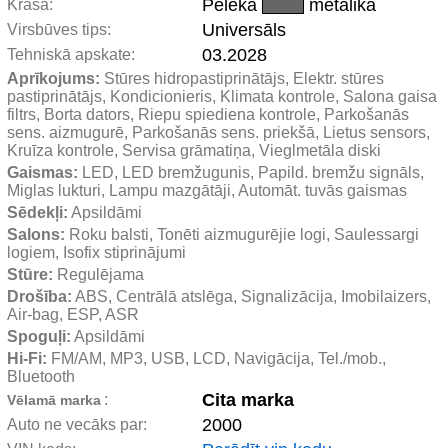
Pelēka
metālika
Krāsa:
Universāls
Virsbūves tips:
03.2028
Tehniskā apskate:
Aprīkojums:
 Stūres hidropastiprinātājs, Elektr. stūres 
pastiprinātājs, Kondicionieris, Klimata kontrole, Salona gaisa 
filtrs, Borta dators, Riepu spiediena kontrole, Parkošanās 
sens. aizmugurē, Parkošanās sens. priekšā, Lietus sensors, 
Kruīza kontrole, Servisa grāmatiņa, Vieglmetāla diski
Gaismas:
 LED, LED bremžugunis, Papild. bremžu signāls, 
Miglas lukturi, Lampu mazgātāji, Automāt. tuvās gaismas
Sēdekļi:
 Apsildāmi
Salons:
 Roku balsti, Tonēti aizmugurējie logi, Saulessargi 
logiem, Isofix stiprinājumi
Stūre:
 Regulējama
Drošība:
 ABS, Centrālā atslēga, Signalizācija, Imobilaizers, 
Air-bag, ESP, ASR
Spoguļi:
 Apsildāmi
Hi-Fi:
 FM/AM, MP3, USB, LCD, Navigācija, Tel./mob., 
Bluetooth
Cita marka
:
Vēlamā marka
2000
Auto ne vecāks par: