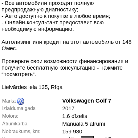
- Все автомобили проходят полную
предпродажную диагностику;
- Авто доступно к покупке в любое время;
- Онлайн-консультант предоставит всю
необходимую информацию.
Автолизинг или кредит на этот автомобиль от 148
€/мес.
Проверьте свои возможности финансирования и
получите бесплатную консультацию - нажмите
“посмотреть“.
Lielvārdes iela 135, Rīga
Volkswagen Golf 7
Marka
2017
Izlaiduma gads:
1.6 dīzelis
Motors:
Manuāla 5 ātrumi
Ātrumkārba:
159 930
Nobraukums, km: