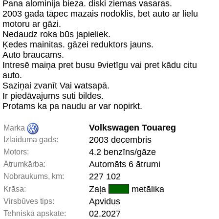
Pana alominija bieza. diski ziemas vasaras.
2003 gada tāpec mazais nodoklis, bet auto ar lielu
motoru ar gāzi.
Nedaudz roka būs japieliek.
Ķedes mainitas. gāzei reduktors jauns.
Auto braucams.
Intresē maiņa pret busu 9vietīgu vai pret kādu citu
auto.
Saziņai zvanīt Vai watsapā.
Ir piedāvajums suti bildes.
Protams ka pa naudu ar var nopirkt.
Volkswagen Touareg
Marka
2003 decembris
Izlaiduma gads:
4.2 benzīns/gāze
Motors:
Automāts 6 ātrumi
Ātrumkārba:
227 102
Nobraukums, km:
Zaļa
metālika
Krāsa:
Apvidus
Virsbūves tips:
02.2027
Tehniskā apskate: