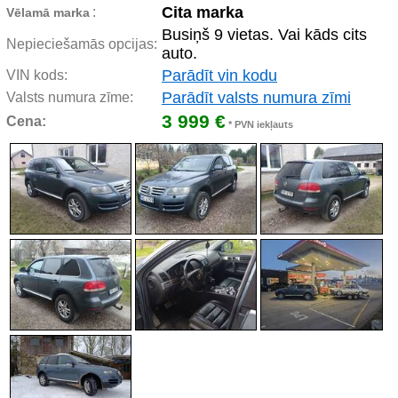
Cita marka
:
Vēlamā marka
Busiņš 9 vietas. Vai kāds cits
Nepieciešamās opcijas:
auto.
Parādīt vin kodu
VIN kods:
Parādīt valsts numura zīmi
Valsts numura zīme:
3 999 €
Cena:
* PVN iekļauts