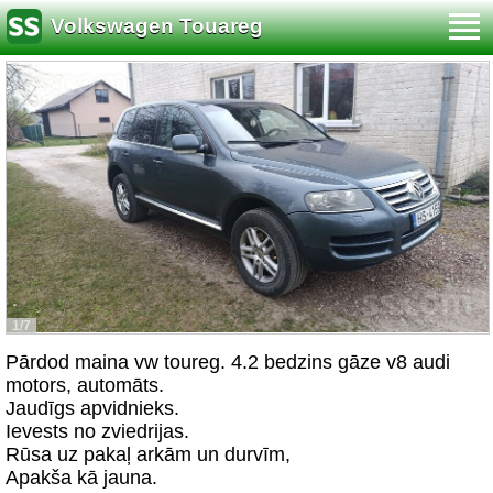
Volkswagen Touareg
1/7
Pārdod maina vw toureg. 4.2 bedzins gāze v8 audi
motors, automāts.
Jaudīgs apvidnieks.
Ievests no zviedrijas.
Rūsa uz pakaļ arkām un durvīm,
Apakša kā jauna.