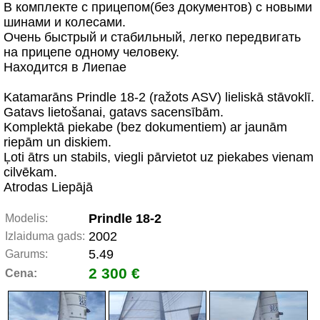
В комплекте с прицепом(без документов) с новыми
шинами и колесами.
Очень быстрый и стабильный, легко передвигать
на прицепе одному человеку.
Находится в Лиепае
Katamarāns Prindle 18-2 (ražots ASV) lieliskā stāvoklī.
Gatavs lietošanai, gatavs sacensībām.
Komplektā piekabe (bez dokumentiem) ar jaunām
riepām un diskiem.
Ļoti ātrs un stabils, viegli pārvietot uz piekabes vienam
cilvēkam.
Atrodas Liepājā
Prindle 18-2
Modelis:
2002
Izlaiduma gads:
5.49
Garums:
2 300 €
Cena: