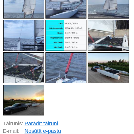
Tālrunis:
Parādīt tālruni
E-mail:
Nosūtīt e-pastu