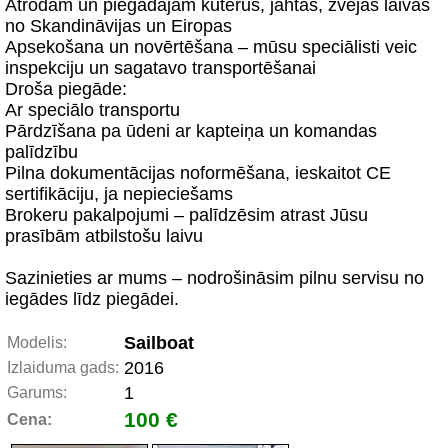
Atrodam un piegādājam kuterus, jahtas, zvejas laivas
no Skandināvijas un Eiropas
Apsekošana un novērtēšana – mūsu speciālisti veic
inspekciju un sagatavo transportēšanai
Droša piegāde:
Ar speciālo transportu
Pārdzīšana pa ūdeni ar kapteiņa un komandas
palīdzību
Pilna dokumentācijas noformēšana, ieskaitot CE
sertifikāciju, ja nepieciešams
Brokeru pakalpojumi – palīdzēsim atrast Jūsu
prasībām atbilstošu laivu
Sazinieties ar mums – nodrošināsim pilnu servisu no
iegādes līdz piegādei.
Sailboat
Modelis:
2016
Izlaiduma gads:
1
Garums:
100 €
Cena: