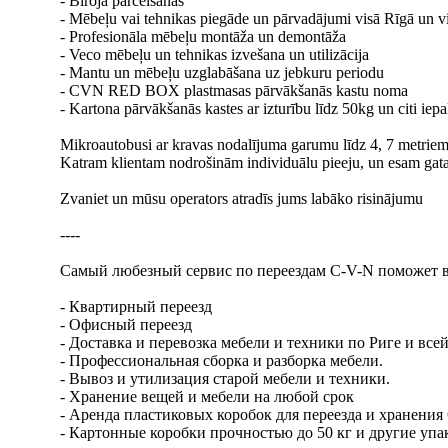
- Biroja pārcelšanas
- Mēbeļu vai tehnikas piegāde un pārvadājumi visā Rīgā un vi
- Profesionāla mēbeļu montāža un demontāža
- Veco mēbeļu un tehnikas izvešana un utilizācija
- Mantu un mēbeļu uzglabāšana uz jebkuru periodu
- CVN RED BOX plastmasas pārvākšanās kastu noma
- Kartona pārvākšanās kastes ar izturību līdz 50kg un citi iep
Mikroautobusi ar kravas nodalījuma garumu līdz 4, 7 metriem vai
Katram klientam nodrošinām individuālu pieeju, un esam gata
Zvaniet un mūsu operators atradīs jums labāko risinājumu
----
Самый любезный сервис по переездам C-V-N поможет в
- Квартирный переезд
- Офисный переезд
- Доставка и перевозка мебели и техники по Риге и все
- Профессиональная сборка и разборка мебели.
- Вывоз и утилизация старой мебели и техники.
- Хранение вещей и мебели на любой срок
- Аренда пластиковых коробок для переезда и хранен
- Картонные коробки прочностью до 50 кг и другие уп