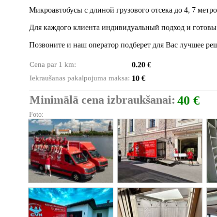
Микроавтобусы с длиной грузового отсека до 4, 7 метр
Для каждого клиента индивидуальный подход и готов
Позвоните и наш оператор подберет для Вас лучшее ре
Cena par 1 km:
0.20 €
Iekraušanas pakalpojuma maksa:
10 €
Minimālā cena izbraukšanai:
40 €
Foto: