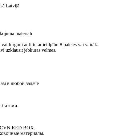
sā Latvijā
akojuma materiāli
 furgoni ar liftu ar ietilpību 8 paletes vai vairāk.
vi uzklausīt jebkuras vēlmes.
ам в любой задаче
й Латвии.
ия CVN RED BOX.
аковочные материалы.