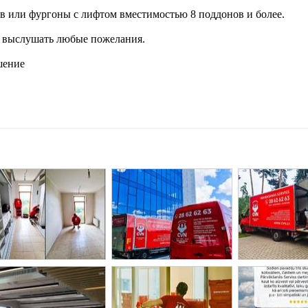
ов или фургоны с лифтом вместимостью 8 поддонов и более.
ы выслушать любые пожелания.
шение