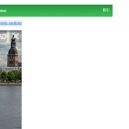
mo
RU
ājumu sarakstu