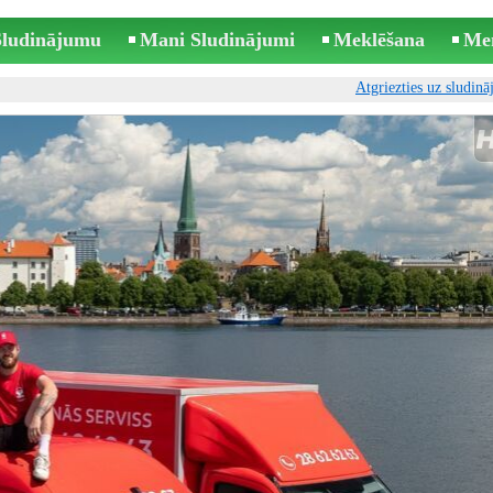
 Sludinājumu
Mani Sludinājumi
Meklēšana
Me
Atgriezties uz sludin