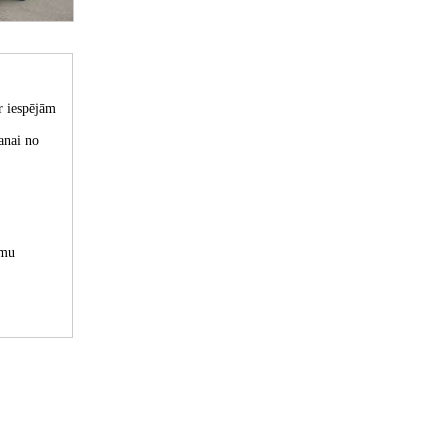
r iespējām
anai no
umu