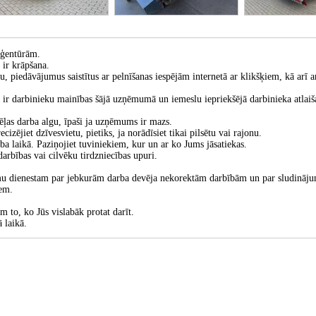
aģentūrām.
 ir krāpšana.
, piedāvājumus saistītus ar pelnīšanas iespējām internetā ar klikšķiem, kā arī a
a ir darbinieku mainības šājā uzņēmumā un iemeslu iepriekšējā darbinieka atlaiš
ēļas darba algu, īpaši ja uzņēmums ir mazs.
ējiet dzīvesvietu, pietiks, ja norādīsiet tikai pilsētu vai rajonu.
rba laikā. Paziņojiet tuviniekiem, kur un ar ko Jums jāsatiekas.
darbības vai cilvēku tirdzniecības upuri.
mumu dienestam par jebkurām darba devēja nekorektām darbībām un par sludināj
iem.
 to, ko Jūs vislabāk protat darīt.
 laikā.