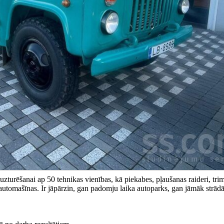
rēšanai ap 50 tehnikas vienības, kā piekabes, pļaušanas raideri, tri
o automašīnas. Ir jāpārzin, gan padomju laika autoparks, gan jāmāk strādā