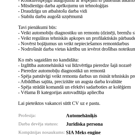
- Konkurētspējīgu atalgojumu ar iespējām to palielināt atkarī
- Mūsdienīgu darba aprīkojumu un tehnoloģijas
- Draudzīgu un atbalstošu darba vidi
- Stabilu darbu augošā uzņēmumā
Tavi pienākumi būs:
- Veikt automobiļu diagnostiku un remontu (dzinēji, bremžu si
- Veikt regulāras tehniskās apkopes un profilaktiskās pārbaud
- Novērst bojājumus un veikt nepieciešamos remontdarbus
- Nodrošināt darba vietas kārtību un ievērot drošības noteiku
Ko mēs sagaidām no kandidāta:
- Izglītība automehānikā vai līdzvērtīga pieredze šajā nozarē
- Pieredze automobiļu diagnostikā un remontā
- Spēja patstāvīgi veikt remonta darbus un risināt tehniskās p
- Atbildības sajūta, precizitāte un augsta darba kvalitāte
- Spēja strādāt komandā un efektīvi sadarboties ar kolēģiem
- Vēlama B kategorijas autovadītāja apliecība
Lai pieteiktos vakancei sūtīt CV uz e pastu.
Profesija:
Automehāniķis
Darba devēja statuss:
Juridiska persona
Kompānijas nosaukums:
SIA Meks engine