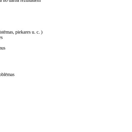
bā no darba rezultātiem
stēmas, piekares u. c. )
es
mus
roblēmas