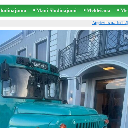
 Sludinājumu
Mani Sludinājumi
Meklēšana
Me
Atgriezties uz sludin