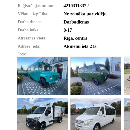
Reģistrācijas numurs:
42103113322
Vēlama izglītība:
Ne zemāka par vidējo
Darba dienas:
Darbadienas
Darba laiks:
8-17
Atrašanās vieta:
Rīga, centrs
Adrese, iela:
Akmenu iela 21a
Foto: