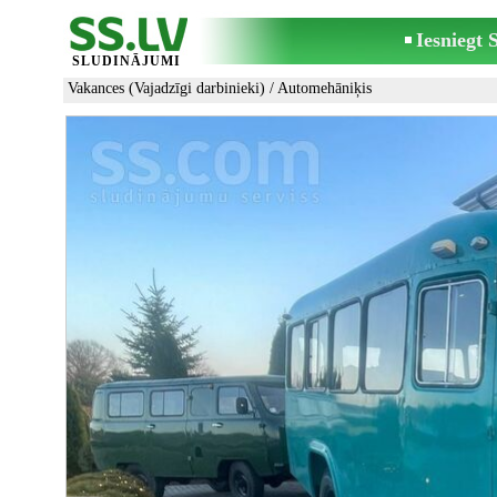
Iesniegt
SLUDINĀJUMI
Vakances (Vajadzīgi darbinieki)
/
Automehāniķis