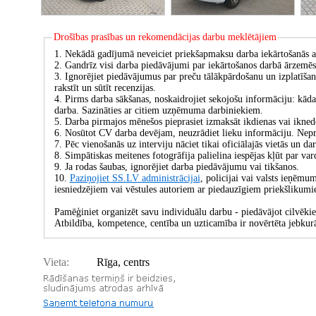
Drošības prasības un rekomendācijas darbu meklētājiem
1. Nekādā gadījumā neveiciet priekšapmaksu darba iekārtošanās 
2. Gandrīz visi darba piedāvājumi par iekārtošanos darbā ārzemēs
3. Ignorējiet piedāvājumus par preču tālākpārdošanu un izplatīšanu
rakstīt un sūtīt recenzijas.
4. Pirms darba sākšanas, noskaidrojiet sekojošu informāciju: kād
darba. Sazināties ar citiem uzņēmuma darbiniekiem.
5. Darba pirmajos mēnešos pieprasiet izmaksāt ikdienas vai ikned
6. Nosūtot CV darba devējam, neuzrādiet lieku informāciju. Nepreciz
7. Pēc vienošanās uz interviju nāciet tikai oficiālajās vietās un da
8. Simpātiskas meitenes fotogrāfija palielina iespējas kļūt par var
9. Ja rodas šaubas, ignorējiet darba piedāvājumu vai tikšanos.
10.
Paziņojiet SS.LV administrācijai
, policijai vai valsts ieņē
iesniedzējiem vai vēstules autoriem ar piedauzīgiem priekšlikum
Pamēģiniet organizēt savu individuālu darbu - piedāvājot cilvēkiem
Atbildība, kompetence, centība un uzticamība ir novērtēta jebkurā
Vieta:
Rīga, centrs