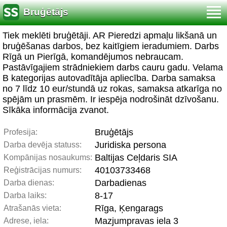
Bruģētājs
Tiek meklēti bruģētāji. AR Pieredzi apmaļu likšanā un
bruģēšanas darbos, bez kaitīgiem ieradumiem. Darbs
Rīgā un Pierīgā, komandējumos nebraucam.
Pastāvīgajiem strādniekiem darbs cauru gadu. Velama
B kategorijas autovadītāja apliecība. Darba samaksa
no 7 līdz 10 eur/stundā uz rokas, samaksa atkarīga no
spējām un prasmēm. Ir iespēja nodrošināt dzīvošanu.
Sīkāka informācija zvanot.
Bruģētājs
Profesija:
Juridiska persona
Darba devēja statuss:
Baltijas Ceļdaris SIA
Kompānijas nosaukums:
40103733468
Reģistrācijas numurs:
Darbadienas
Darba dienas:
8-17
Darba laiks:
Rīga, Ķengarags
Atrašanās vieta:
Mazjumpravas iela 3
Adrese, iela: