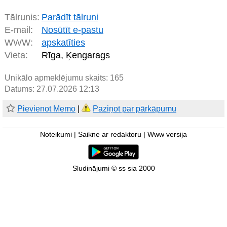
Tālrunis:
Parādīt tālruni
E-mail:
Nosūtīt e-pastu
WWW:
apskatīties
Vieta:
Rīga, Ķengarags
Unikālo apmeklējumu skaits:
165
Datums: 27.07.2026 12:13
Pievienot Memo
|
Paziņot par pārkāpumu
Noteikumi
|
Saikne ar redaktoru
|
Www versija
Sludinājumi © ss sia 2000