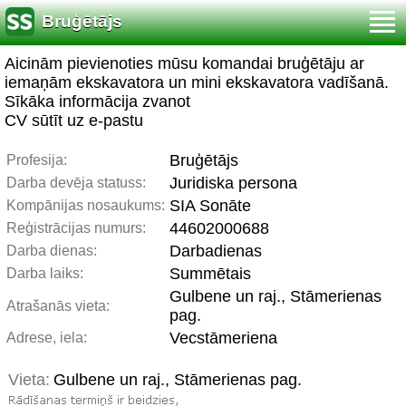
Bruģētājs
Aicinām pievienoties mūsu komandai bruģētāju ar
iemaņām ekskavatora un mini ekskavatora vadīšanā.
Sīkāka informācija zvanot
CV sūtīt uz e-pastu
Bruģētājs
Profesija:
Juridiska persona
Darba devēja statuss:
SIA Sonāte
Kompānijas nosaukums:
44602000688
Reģistrācijas numurs:
Darbadienas
Darba dienas:
Summētais
Darba laiks:
Gulbene un raj., Stāmerienas
Atrašanās vieta:
pag.
Vecstāmeriena
Adrese, iela:
Vieta:
Gulbene un raj., Stāmerienas pag.