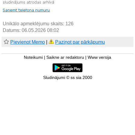
Unikālo apmeklējumu skaits:
126
Datums: 06.05.2026 08:02
Pievienot Memo
|
Paziņot par pārkāpumu
Noteikumi
|
Saikne ar redaktoru
|
Www versija
Sludinājumi © ss sia 2000