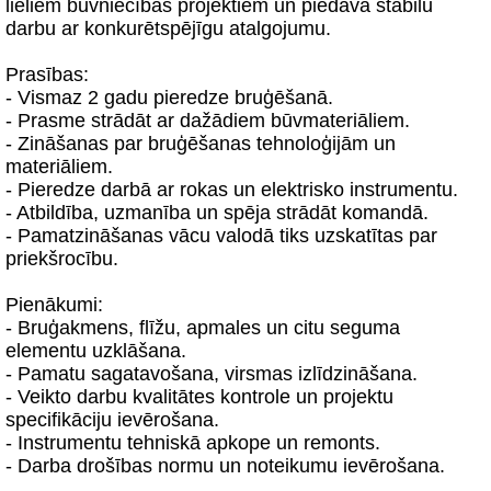
lieliem būvniecības projektiem un piedāvā stabilu
darbu ar konkurētspējīgu atalgojumu.
Prasības:
- Vismaz 2 gadu pieredze bruģēšanā.
- Prasme strādāt ar dažādiem būvmateriāliem.
- Zināšanas par bruģēšanas tehnoloģijām un
materiāliem.
- Pieredze darbā ar rokas un elektrisko instrumentu.
- Atbildība, uzmanība un spēja strādāt komandā.
- Pamatzināšanas vācu valodā tiks uzskatītas par
priekšrocību.
Pienākumi:
- Bruģakmens, flīžu, apmales un citu seguma
elementu uzklāšana.
- Pamatu sagatavošana, virsmas izlīdzināšana.
- Veikto darbu kvalitātes kontrole un projektu
specifikāciju ievērošana.
- Instrumentu tehniskā apkope un remonts.
- Darba drošības normu un noteikumu ievērošana.