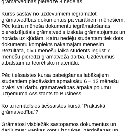
grāmatvedības pieredze 8 nedēļās.
Kurss sastāv no uzdevumiem iegrāmatot
grāmatvedības dokumentus pa vairākiem mēnešiem.
Pēc katra mēneša dokumentu iegrāmatošanas
pieredzējušais grāmatvedis izskata grāmatojumus un
norāda uz kļūdām. Katru nedēļu studentam tiek dots
dokumentu komplekts nākamajām mēnesim.
Rezultātā, divu mēnešu laikā students iegūst 7
mēnešu pieredzi grāmatveža darbā. Uzdevumus
atbalstam ar teorētisko materiālu.
Pēc tiešsaistes kursa pabeigšanas labākajiem
studentiem piedāvāsim apmaksātu 6 – 12 mēnešu
praksi vai darbu grāmatvedības ārpakalpojumu
uzņēmumā Assistants to Business.
Ko tu iemācīsies tiešsaistes kursā “Praktiskā
grāmatvedība”?
Grāmatosi visbiežāk sastopamos dokumentus un
darījumus: Bankas kontu izdrukas, pārdošanas un