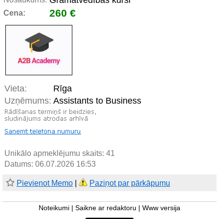
Grāmatvedības kursi
260 €
Cena:
Vieta:
Rīga
Uzņēmums:
Assistants to Business
Unikālo apmeklējumu skaits:
41
Datums: 06.07.2026 16:53
Pievienot Memo
|
Paziņot par pārkāpumu
Noteikumi
|
Saikne ar redaktoru
|
Www versija