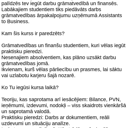
palīdzēs tev iegūt darbu grāmatvedībā un finansēs.
Labākajiem studentiem tiks piedāvāts darbs
grāmatvedības ārpakalpojumu uzņēmumā Assistants
to Business.
Kam šis kurss ir paredzēts?
Grāmatvedības un finanšu studentiem, kuri vēlas iegūt
praktisku pieredzi.
Nesenajiem absolventiem, kas plāno uzsākt darbu
grāmatvedības jomā.
Ikvienam, kurš vēlas pārliecību un prasmes, lai sāktu
vai uzlabotu karjeru šajā nozarē.
Ko Tu iegūsi kursa laikā?
Teoriju, kas saprotama arī iesācējiem: Bilance, PVN,
ieņēmumi, izdevumi, nodokļi – viss skaidrots vienkāršā
un saprotamā valodā.
Praktisku pieredzi: Darbs ar dokumentiem, reāli
uzdevumi un situāciju analīze.