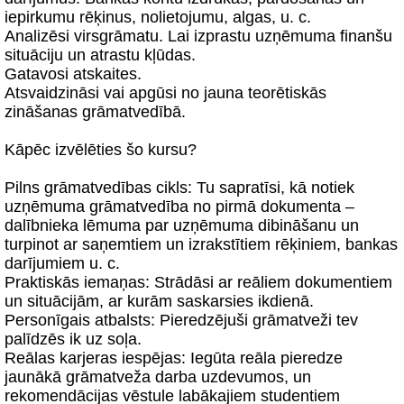
iepirkumu rēķinus, nolietojumu, algas, u. c.
Analizēsi virsgrāmatu. Lai izprastu uzņēmuma finanšu
situāciju un atrastu kļūdas.
Gatavosi atskaites.
Atsvaidzināsi vai apgūsi no jauna teorētiskās
zināšanas grāmatvedībā.
Kāpēc izvēlēties šo kursu?
Pilns grāmatvedības cikls: Tu sapratīsi, kā notiek
uzņēmuma grāmatvedība no pirmā dokumenta –
dalībnieka lēmuma par uzņēmuma dibināšanu un
turpinot ar saņemtiem un izrakstītiem rēķiniem, bankas
darījumiem u. c.
Praktiskās iemaņas: Strādāsi ar reāliem dokumentiem
un situācijām, ar kurām saskarsies ikdienā.
Personīgais atbalsts: Pieredzējuši grāmatveži tev
palīdzēs ik uz soļa.
Reālas karjeras iespējas: Iegūta reāla pieredze
jaunākā grāmatveža darba uzdevumos, un
rekomendācijas vēstule labākajiem studentiem