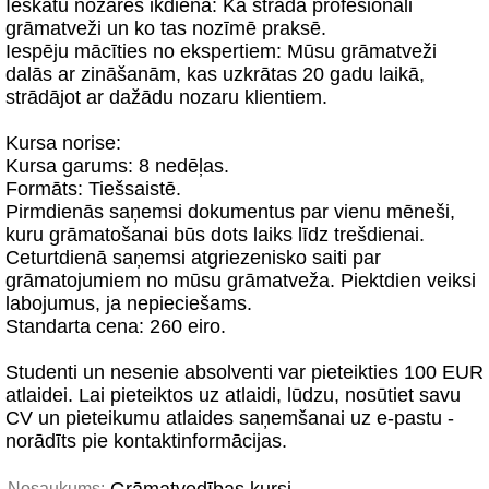
Ieskatu nozares ikdienā: Kā strādā profesionāli
grāmatveži un ko tas nozīmē praksē.
Iespēju mācīties no ekspertiem: Mūsu grāmatveži
dalās ar zināšanām, kas uzkrātas 20 gadu laikā,
strādājot ar dažādu nozaru klientiem.
Kursa norise:
Kursa garums: 8 nedēļas.
Formāts: Tiešsaistē.
Pirmdienās saņemsi dokumentus par vienu mēneši,
kuru grāmatošanai būs dots laiks līdz trešdienai.
Ceturtdienā saņemsi atgriezenisko saiti par
grāmatojumiem no mūsu grāmatveža. Piektdien veiksi
labojumus, ja nepieciešams.
Standarta cena: 260 eiro.
Studenti un nesenie absolventi var pieteikties 100 EUR
atlaidei. Lai pieteiktos uz atlaidi, lūdzu, nosūtiet savu
CV un pieteikumu atlaides saņemšanai uz e-pastu -
norādīts pie kontaktinformācijas.
Nosaukums: