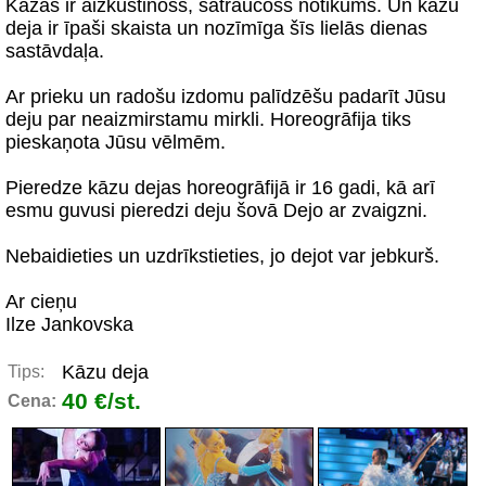
Kāzas ir aizkustinošs, satraucošs notikums. Un kāzu
deja ir īpaši skaista un nozīmīga šīs lielās dienas
sastāvdaļa.
Ar prieku un radošu izdomu palīdzēšu padarīt Jūsu
deju par neaizmirstamu mirkli. Horeogrāfija tiks
pieskaņota Jūsu vēlmēm.
Pieredze kāzu dejas horeogrāfijā ir 16 gadi, kā arī
esmu guvusi pieredzi deju šovā Dejo ar zvaigzni.
Nebaidieties un uzdrīkstieties, jo dejot var jebkurš.
Ar cieņu
Ilze Jankovska
Kāzu deja
Tips:
40 €/st.
Cena: