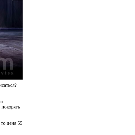
исаться?
 и
 покорять
 то цена 55