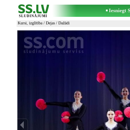
Iesniegt
SLUDINĀJUMI
Kursi, izglītība
/
Dejas
/
Dažādi