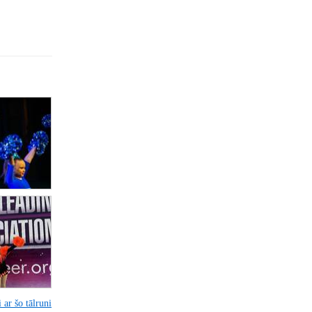
 ar šo tālruni