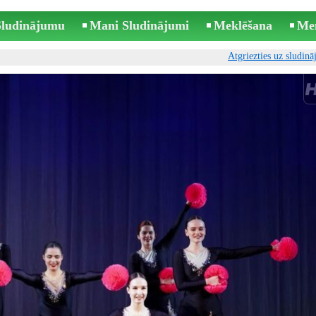
 Sludinājumu
Mani Sludinājumi
Meklēšana
Me
Atgriezties uz sludin