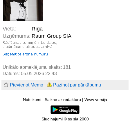
Vieta:
Rīga
Uzņēmums:
Raum Group SIA
Unikālo apmeklējumu skaits:
181
Datums: 05.05.2026 22:43
Pievienot Memo
|
Paziņot par pārkāpumu
Noteikumi
|
Saikne ar redaktoru
|
Www versija
Sludinājumi © ss sia 2000