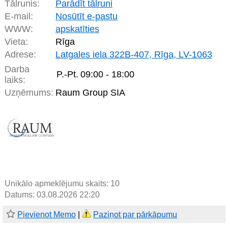
Tālrunis:
Parādīt tālruni
E-mail:
Nosūtīt e-pastu
WWW:
apskatīties
Vieta:
Rīga
Adrese:
Latgales iela 322B-407, Rīga, LV-1063
Darba
P.-Pt.
09:00 - 18:00
laiks:
Uzņēmums:
Raum Group SIA
Unikālo apmeklējumu skaits:
10
Datums: 03.08.2026 22:20
Pievienot Memo
|
Paziņot par pārkāpumu