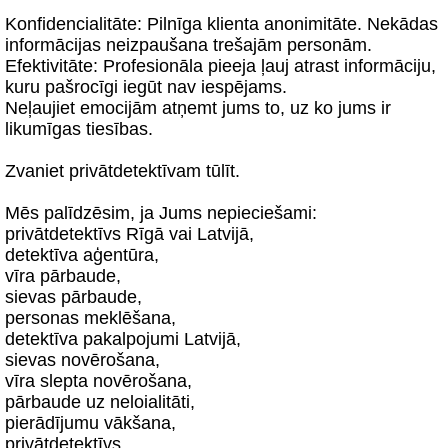
Konfidencialitāte: Pilnīga klienta anonimitāte. Nekādas
informācijas neizpaušana trešajām personām.
Efektivitāte: Profesionāla pieeja ļauj atrast informāciju,
kuru pašrocīgi iegūt nav iespējams.
Neļaujiet emocijām atņemt jums to, uz ko jums ir
likumīgas tiesības.
Zvaniet privātdetektīvam tūlīt.
Mēs palīdzēsim, ja Jums nepieciešami:
privātdetektīvs Rīgā vai Latvijā,
detektīva aģentūra,
vīra pārbaude,
sievas pārbaude,
personas meklēšana,
detektīva pakalpojumi Latvijā,
sievas novērošana,
vīra slepta novērošana,
pārbaude uz neloialitāti,
pierādījumu vākšana,
privātdetektīvs,