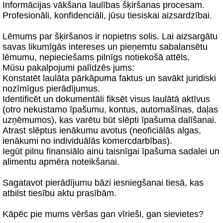
Informācijas vākšana laulības šķiršanas procesam.
Profesionāli, konfidenciāli, jūsu tiesiskai aizsardzībai.
Lēmums par šķiršanos ir nopietns solis. Lai aizsargātu
savas likumīgās intereses un pieņemtu sabalansētu
lēmumu, nepieciešams pilnīgs notiekošā attēls.
Mūsu pakalpojumi palīdzēs jums:
Konstatēt laulāta pārkāpuma faktus un savākt juridiski
nozīmīgus pierādījumus.
Identificēt un dokumentāli fiksēt visus laulātā aktīvus
(otro nekustamo īpašumu, kontus, automašīnas, daļas
uzņēmumos), kas varētu būt slēpti īpašuma dalīšanai.
Atrast slēptus ienākumu avotus (neoficiālās algas,
ienākumi no individuālās komercdarbības).
Iegūt pilnu finansiālo ainu taisnīgai īpašuma sadalei un
alimentu apmēra noteikšanai.
Sagatavot pierādījumu bāzi iesniegšanai tiesā, kas
atbilst tiesību aktu prasībām.
Kāpēc pie mums vēršas gan vīrieši, gan sievietes?