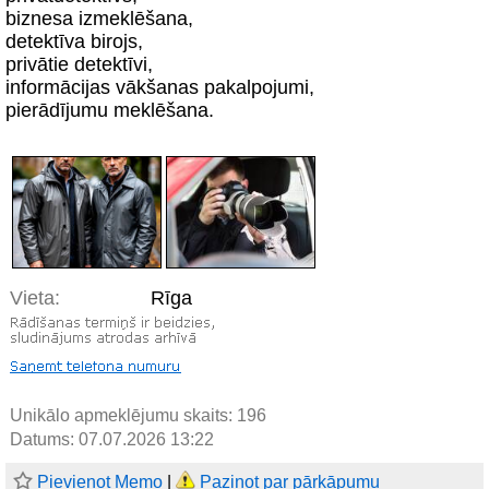
biznesa izmeklēšana,
detektīva birojs,
privātie detektīvi,
informācijas vākšanas pakalpojumi,
pierādījumu meklēšana.
Vieta:
Rīga
Unikālo apmeklējumu skaits:
196
Datums: 07.07.2026 13:22
Pievienot Memo
|
Paziņot par pārkāpumu