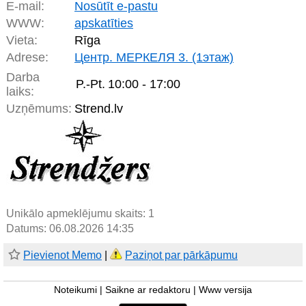
E-mail:
Nosūtīt e-pastu
WWW:
apskatīties
Vieta:
Rīga
Adrese:
Центр. МЕРКЕЛЯ 3. (1этаж)
Darba
P.-Pt.
10:00 - 17:00
laiks:
Uzņēmums:
Strend.lv
Unikālo apmeklējumu skaits:
1
Datums: 06.08.2026 14:35
Pievienot Memo
|
Paziņot par pārkāpumu
Noteikumi
|
Saikne ar redaktoru
|
Www versija