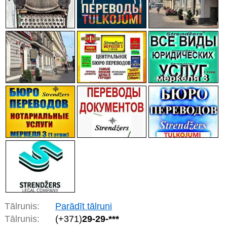
Tālrunis:
Parādīt tālruni
Tālrunis:
(+371)
29-29-***