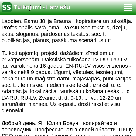
Tulkojumi - Latviešu
Labdien. Esmu Jūlija Brauna - kopiraitere un tulkotāja.
Profesionālis savā jomā. Rakstu Seo tekstus, dzeju,
āķus, sloganus, pārdošanas tekstus, soc. t.
publikācijas, plānus, pasākuma scenārijus utt.
Tulkoti apjomīgi projekti dažādiem zīmoliem un
privātpersonām. Rakstiskā tulkošana LV-RU, RU-LV
jau vairāk nekā 16 gadus, EN-RU-LV visos virzienos -
vairāk nekā 9 gadus. Līgumi, vēstules, iesniegumi,
bakalaura un maģistra darbi, mājaslapas, publikācijas
soc. t. , tehniskie, medicīniskie teksti, izraksti u. c.
Adaptācija, lokalizācija. Mutiskā tulkošana tiesās u. c.
LV-RU, RU-LV. Zvaniet d. d. 9-19, brīvd. 12-20 un
sarunāsim nianses. Uz e-pastu droši rakstiet visu
diennakti.
Добрый день. Я - Юлия Браун - копирайтер и
переводчик. Профессионал в своей области. Пишу