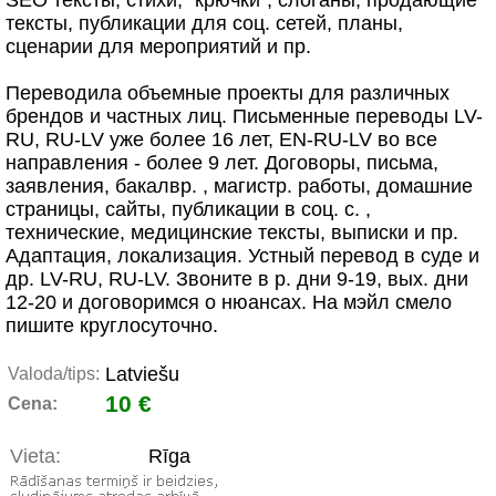
SEO тексты, стихи, "крючки", слоганы, продающие
тексты, публикации для соц. сетей, планы,
сценарии для мероприятий и пр.
Переводила объемные проекты для различных
брендов и частных лиц. Письменные переводы LV-
RU, RU-LV уже более 16 лет, EN-RU-LV во все
направления - более 9 лет. Договоры, письма,
заявления, бакалвр. , магистр. работы, домашние
страницы, сайты, публикации в соц. с. ,
технические, медицинские тексты, выписки и пр.
Адаптация, локализация. Устный перевод в суде и
др. LV-RU, RU-LV. Звоните в р. дни 9-19, вых. дни
12-20 и договоримся о нюансах. На мэйл смело
пишите круглосуточно.
Latviešu
Valoda/tips:
10 €
Cena:
Vieta:
Rīga