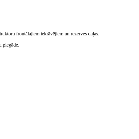
 traktoru frontālajiem iekrāvējiem un rezerves daļas.
a piegāde.