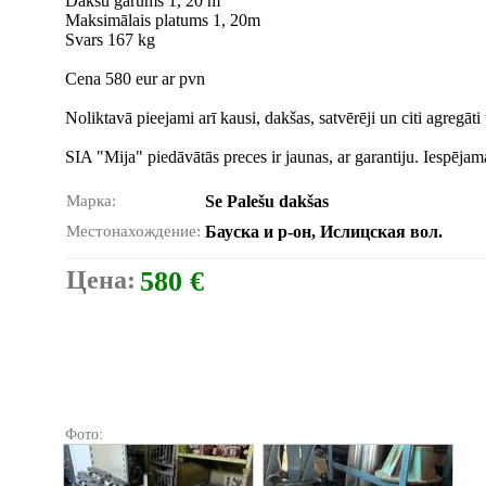
Dakšu garums 1, 20 m
Maksimālais platums 1, 20m
Svars 167 kg
Cena 580 eur ar pvn
Noliktavā pieejami arī kausi, dakšas, satvērēji un citi agregāti
SIA "Mija" piedāvātās preces ir jaunas, ar garantiju. Iespējam
Марка:
Se Palešu dakšas
Местонахождение:
Бауска и р-он, Ислицская вол.
Цена:
580 €
Фото: