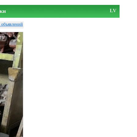
ки
LV
у объявлений