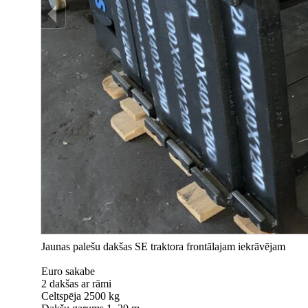
Jaunas palešu dakšas SE traktora frontālajam iekrāvējam
Euro sakabe
2 dakšas ar rāmi
Celtspēja 2500 kg