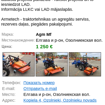
iesniedzot LAD.
Informācija LLKC vai LAD mājaslapās.
Armetech - traktortehnikas un agregātu serviss,
rezerves daļas, piegādes pakalpojumi.
Agm Mf
Марка:
Елгава и р-он, Озолниекская вол.
Местонахождение:
1 250 €
Цена:
Телефон:
Показать номер
E-mail:
Отправить e-mail
Место:
Елгава и р-он, Озолниекская вол.
Адрес:
Kopiela 4, Ozolnieki, Ozolnieku novads