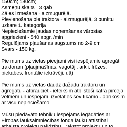
150cm; 180cm)
Asmeņu skaits - 3 gab
Zāles izmešana - aizmugurējā.
Pievienošana pie traktora - aizmugurējā, 3 punktu
uzkare 1. kategorija
Nepieciešamie jaudas noņemšanas vārpstas
apgriezieni - 540 apgr. /min
Regulējams pļaušanas augstums no 2-9 cm
Svars - 150 kg.
Pie mums uz vietas pieejami visi iespējamie agregāti
traktoram (pļaujmašīnas, vagotāji, arkli, frēzes,
piekabes, frontālie iekrāvēji, utt)
Pie mums uz vietas daudz dažādu traktoru un
agregātu - atbrauciet - ieteiksim atbilstoši katra pircēja
vēlmēm un iespējām, izvēlaties sev tīkamo - aprīkosim
ar visu nepieciešamo.
Mūsu piedāvāto tehniku iespējams iegādāties ar
Eiropas lauksaimniecības fonda lauku attīstībai
atbalsta projektu palīdzību - rakstot projektu un to