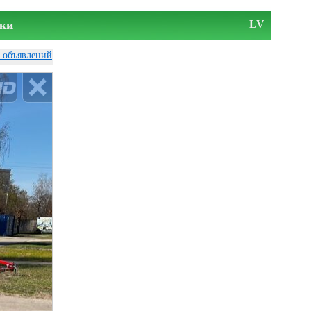
ки
LV
у объявлений