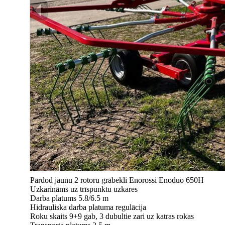
Pārdod jaunu 2 rotoru grābekli Enorossi Enoduo 650H
Uzkarināms uz trīspunktu uzkares
Darba platums 5.8/6.5 m
Hidrauliska darba platuma regulācija
Roku skaits 9+9 gab, 3 dubultie zari uz katras rokas