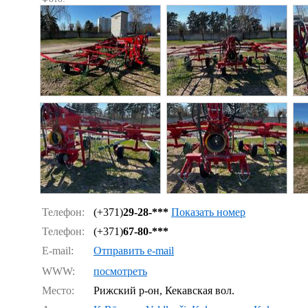
Телефон:
(+371)
29-28-***
Показать номер
Телефон:
(+371)
67-80-***
E-mail:
Отправить e-mail
WWW:
посмотреть
Место:
Рижский р-он, Кекавская вол.