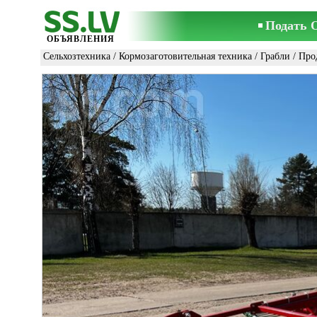
Подать 
ОБЪЯВЛЕНИЯ
Сельхозтехника
/
Кормозаготовительная техника
/
Грабли
/ Про