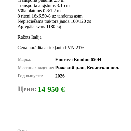
Transporta platums 2.5 m
Transporta augstums 3.15 m
Vāla platums 0.8/1.2 m
8 riteņi 16x6.50-8 uz tandēma asīm
Nepieciešamā traktora jauda 100/120 zs
Agregāta svars 1180 kg
Ražots Itālijā
Cena norādīta ar iekļautu PVN 21%
Марка:
Enorossi Enoduo 650H
Местонахождение:
Рижский р-он, Кекавская вол.
Год выпуска:
2026
Цена:
14 950 €
Фото: