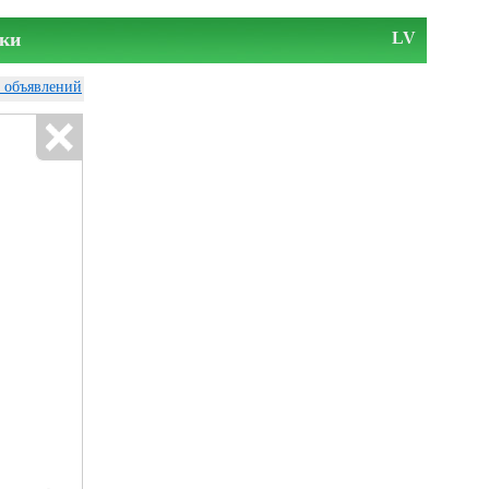
ки
LV
у объявлений