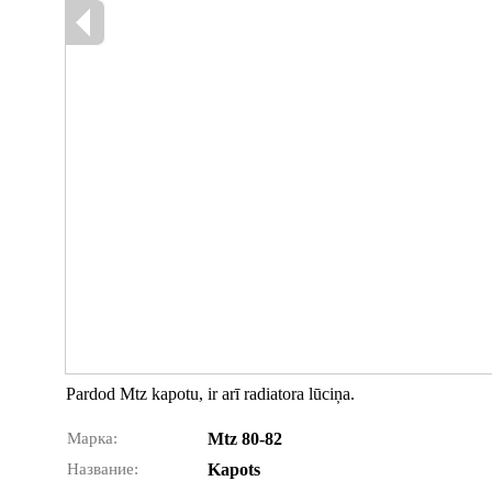
Pardod Mtz kapotu, ir arī radiatora lūciņa.
Марка:
Mtz 80-82
Название:
Kapots