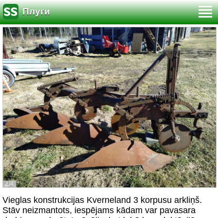
Плуги
1/4
Vieglas konstrukcijas Kverneland 3 korpusu arkliņš.
Stāv neizmantots, iespējams kādam var pavasara