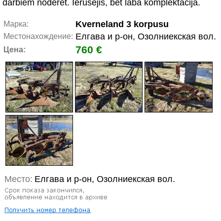
darbiem noderēt. Ierūsējis, bet labā komplektācijā.
Kverneland 3 korpusu
Марка:
Елгава и р-он, Озолниекская вол.
Местонахождение:
760 €
Цена:
Место:
Елгава и р-он, Озолниекская вол.