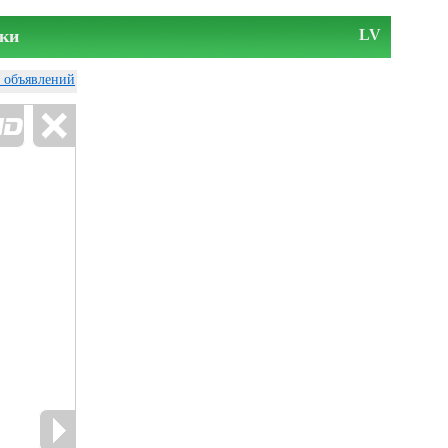
ки
LV
у объявлений