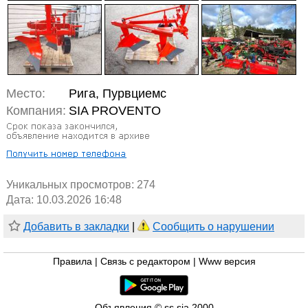
Место:
Рига, Пурвциемс
Компания:
SIA PROVENTO
Уникальных просмотров:
274
Дата: 10.03.2026 16:48
Добавить в закладки
|
Сообщить о нарушении
Правила
|
Связь с редактором
|
Www версия
Объявления © ss sia 2000