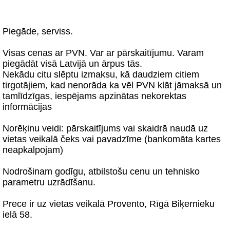
Piegāde, serviss.
Visas cenas ar PVN. Var ar pārskaitījumu. Varam
piegādāt visā Latvijā un ārpus tās.
Nekādu citu slēptu izmaksu, kā daudziem citiem
tirgotājiem, kad nenorāda ka vēl PVN klāt jāmaksā un
tamlīdzīgas, iespējams apzinātas nekorektas
informācijas
Norēķinu veidi: pārskaitījums vai skaidrā naudā uz
vietas veikalā čeks vai pavadzīme (bankomāta kartes
neapkalpojam)
Nodrošinam godīgu, atbilstošu cenu un tehnisko
parametru uzrādīšanu.
Prece ir uz vietas veikalā Provento, Rīgā Biķernieku
ielā 58.