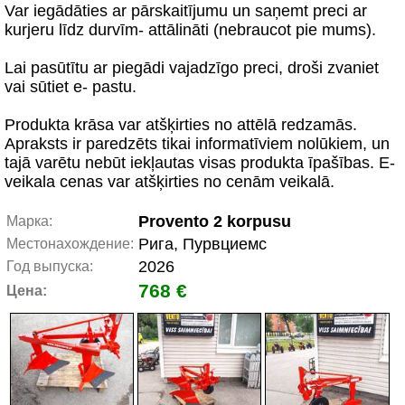
Var iegādāties ar pārskaitījumu un saņemt preci ar
kurjeru līdz durvīm- attālināti (nebraucot pie mums).
Lai pasūtītu ar piegādi vajadzīgo preci, droši zvaniet
vai sūtiet e- pastu.
Produkta krāsa var atšķirties no attēlā redzamās.
Apraksts ir paredzēts tikai informatīviem nolūkiem, un
tajā varētu nebūt iekļautas visas produkta īpašības. E-
veikala cenas var atšķirties no cenām veikalā.
Provento 2 korpusu
Марка:
Рига, Пурвциемс
Местонахождение:
2026
Год выпуска:
768 €
Цена: