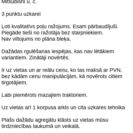
Mitsubishi u. c.
3 punktu uzkarei
Ļoti kvalitatīvs poļu ražojums. Esam pārbaudījuši.
Piegāde tieši no ražotāja bez starpniekiem.
Nav viltojums no plāna bleķa.
Dažādas rgulēšanas iespējas, kas nav lētākiem
variantiem. Zinātāji novērtēs.
Ir uz vietas un ar reālu cenu, ko tas maksā ar PVN,
bez kādām cenu manipulācijām, kā novērots citiem
tirgotājiem.
Labi piemērots mazajiem traktoriem.
Uz vietas arī 1 korpusa arkls un cita uzkares tehnika
Plašs dažādu agregātu klāsts uz vietas mūsu
tirdzniecības laukumā un veikalā.