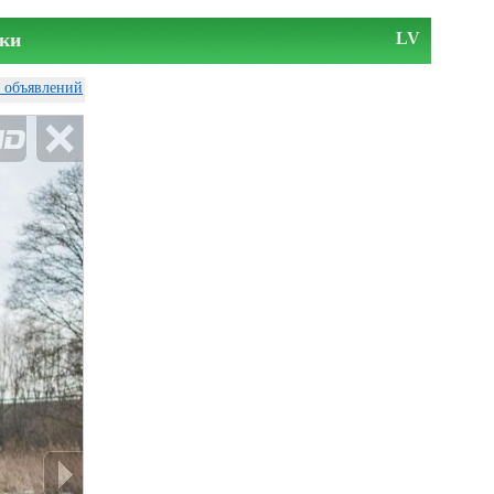
ки
LV
у объявлений