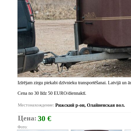
Izīrējam zirgu piekabi dzīvnieku transportēšanai. Latvijā un ār
Cena no 30 līdz 50 EURO/diennaktī.
Местонахождение:
Рижский р-он, Олайненская вол.
Цена:
30 €
Фото: