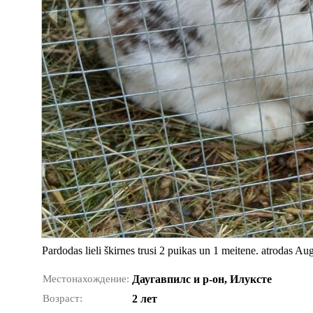
Pardodas lieli škirnes trusi 2 puikas un 1 meitene. atrodas Aug
Местонахождение:
Даугавпилс и р-он, Илуксте
Возраст:
2 лет