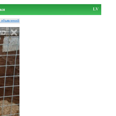
ки
LV
у объявлений