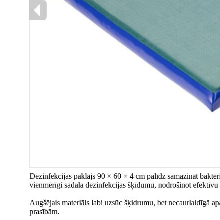
Dezinfekcijas paklājs 90 × 60 × 4 cm palīdz samazināt baktēri
vienmērīgi sadala dezinfekcijas šķīdumu, nodrošinot efektīvu 
Augšējais materiāls labi uzsūc šķidrumu, bet necaurlaidīgā a
prasībām.