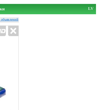
ки
LV
у объявлений