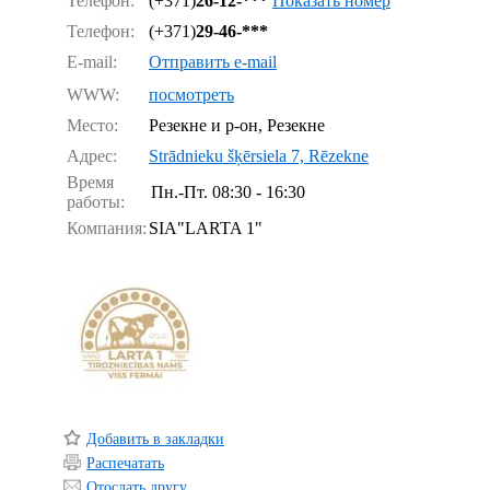
Телефон:
(+371)
26-12-***
Показать номер
Телефон:
(+371)
29-46-***
E-mail:
Отправить e-mail
WWW:
посмотреть
Место:
Резекне и р-он, Резекне
Адрес:
Strādnieku šķērsiela 7, Rēzekne
Время
Пн.-Пт.
08:30 - 16:30
работы:
Компания:
SIA"LARTA 1"
Добавить в закладки
Распечатать
Отослать другу