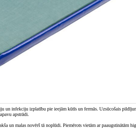
ju un infekciju izplatību pie ieejām kūtīs un fermās. Uzsūcošais pildīju
apavu apstrādi.
pakša un malas novērš tā noplūdi. Piemērots vietām ar paaugstinātām hi