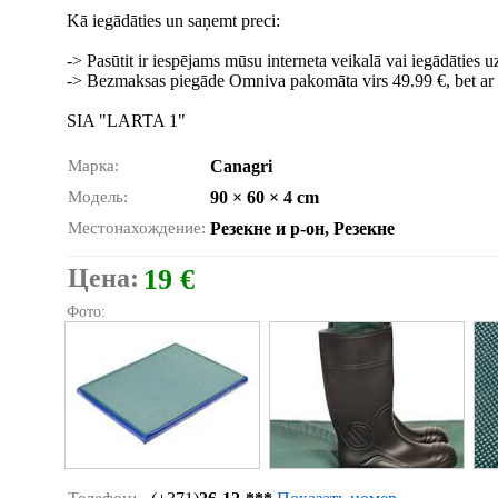
Kā iegādāties un saņemt preci:
-> Pasūtit ir iespējams mūsu interneta veikalā vai iegādāties 
-> Bezmaksas piegāde Omniva pakomāta virs 49.99 €, bet ar k
SIA "LARTA 1"
Марка:
Canagri
Модель:
90 × 60 × 4 cm
Местонахождение:
Резекне и р-он, Резекне
Цена:
19 €
Фото: