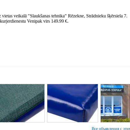
uz vietas veikalā "Slaukšanas tehnika" Rēzekne, Strādnieku šķērsiela 7.
urjerdienestu Venipak virs 149.99 €.
Все объявления с эт