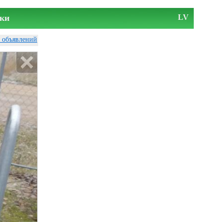
ки
LV
у объявлений