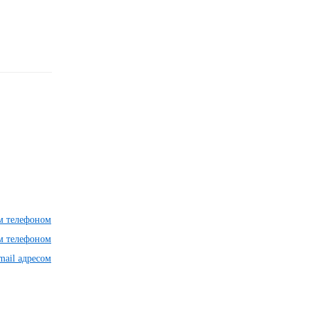
им телефоном
им телефоном
mail адресом