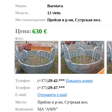
Марка:
Barotava
Модель:
12 vietu
Местонахождение:
Прейли и р-он, Сутрская вол.
Цена:
630 €
Фото:
Телефон:
(+371)
29-42-***
Показать номер
Телефон:
(+371)
29-47-***
E-mail:
Отправить e-mail
Место:
Прейли и р-он, Сутрская вол.
Компания:
SIA ''ANIV''