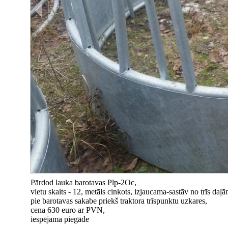
Pārdod lauka barotavas Plp-2Oc,
vietu skaits - 12, metāls cinkots, izjaucama-sastāv no trīs daļā
pie barotavas sakabe priekš traktora trīspunktu uzkares,
cena 630 euro ar PVN,
iespējama piegāde