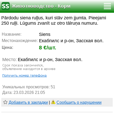
Животноводство - Корм
Pārdodu siena ruļļus, kuri stāv zem jjumta. Pieejami
250 ruļļi. Lūgums zvanīt uz otro tālruņa numuru.
Siens
Название:
Екабпилс и р-он, Засская вол.
Местонахождение:
8 €/шт.
Цена:
Место:
Екабпилс и р-он, Засская вол.
Уникальных просмотров:
51
Дата: 23.03.2026 21:05
Добавить в закладки
|
Сообщить о нарушении