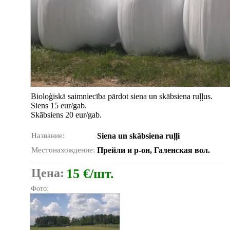
Bioloģiskā saimniecība pārdot siena un skābsiena ruļļus.
Siens 15 eur/gab.
Skābsiens 20 eur/gab.
Название:
Siena un skābsiena ruļļi
Местонахождение:
Прейли и р-он, Галенская вол.
Цена:
15 €/шт.
Фото: