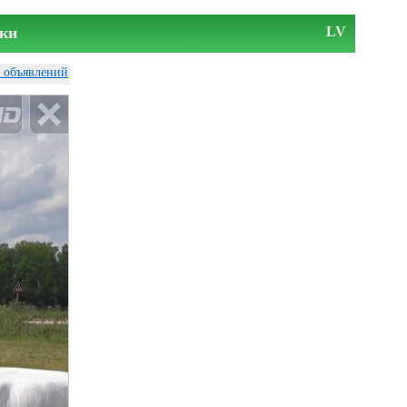
ки
LV
у объявлений