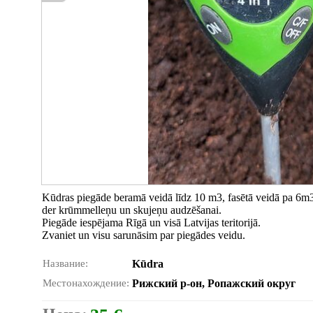
Kūdras piegāde beramā veidā līdz 10 m3, fasētā veidā pa 6m3 
der krūmmelleņu un skujeņu audzēšanai.
Piegāde iespējama Rīgā un visā Latvijas teritorijā.
Zvaniet un visu sarunāsim par piegādes veidu.
Название:
Kūdra
Местонахождение:
Рижский р-он, Ропажский округ