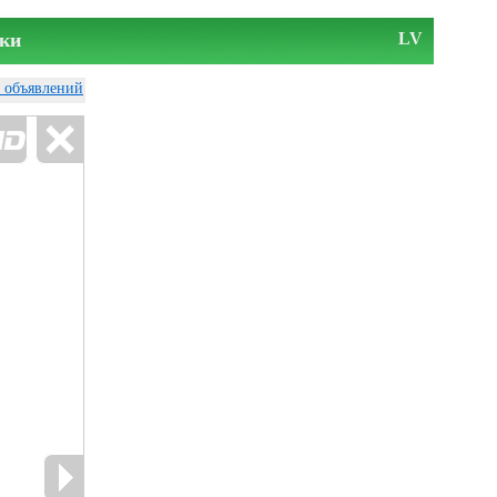
ки
LV
у объявлений