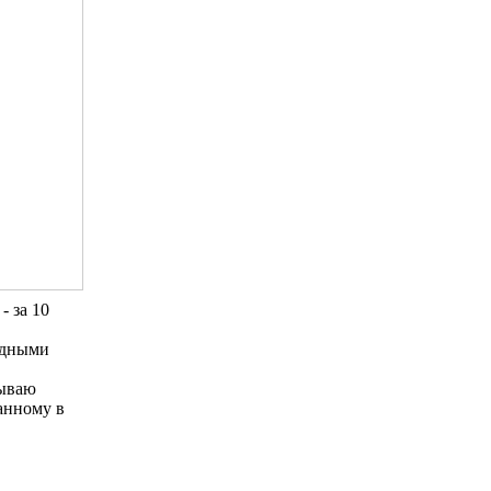
- за 10
родными
бываю
занному в