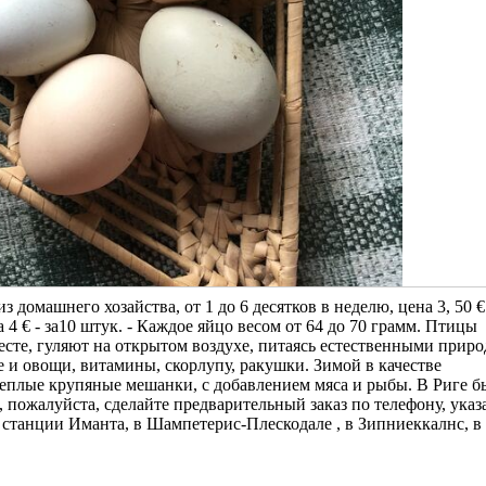
омашнего хозайства, от 1 до 6 десятков в неделю, цена 3, 50 € 
4 € - за10 штук. - Каждое яйцо весом от 64 до 70 грамм. Птицы
месте, гуляют на открытом воздухе, питаясь естественными при
и овощи, витамины, скорлупу, ракушки. Зимой в качестве
теплые крупяные мешанки, с добавлением мяса и рыбы. В Риге 
, пожалуйста, сделайте предварительный заказ по телефону, ука
 станции Иманта, в Шампетерис-Плескодале , в Зипниеккалнс, в