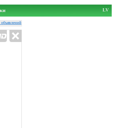
ки
LV
у объявлений