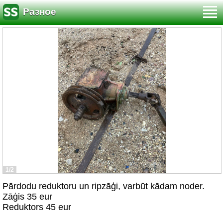
Разное
1/2
Pārdodu reduktoru un ripzāģi, varbūt kādam noder.
Zāģis 35 eur
Reduktors 45 eur