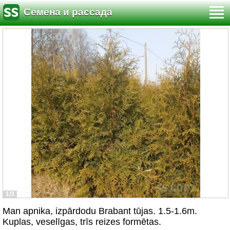
Семена и рассада
1/3
Man apnika, izpārdodu Brabant tūjas. 1.5-1.6m.
Kuplas, veselīgas, trīs reizes formētas.