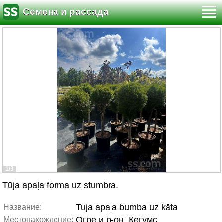
Семена и рассада
1/3
Tūja apaļa forma uz stumbra.
Tuja apaļa bumba uz kāta
Название:
Огре и р-он, Кегумс
Местонахождение: