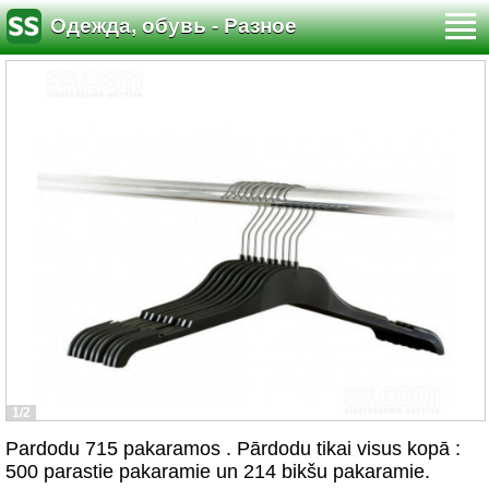
Одежда, обувь - Разное
1/2
Pardodu 715 pakaramos . Pārdodu tikai visus kopā :
500 parastie pakaramie un 214 bikšu pakaramie.