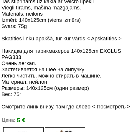
Tas stiprinams uz kakla ar Velcro līpekļi
Viegli tīrāms, mašīna mazgājams.
Materiāls: neilons
Izmēri: 140x125cm (viens izmērs)
Svars: 75g
Skatīties linku apakšā, tur kur vārds < Apskatīties >
Накидка для парикмахеров 140x125cm EXCLUS
PAG333
Очень легкая.
Застегивается на шее на липучку.
Легко чистить, можно стирать в машине.
Материал: нейлон
Размеры: 140x125см (один размер)
Вес: 75г
Смотрите линк внизу, там где слово < Посмотреть >
5 €
Цена: