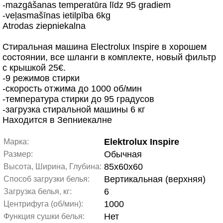
-mazgāšanas temperatūra līdz 95 gradiem
-veļasmašīnas ietilpība 6kg
Atrodas ziepniekalna
Стиральная машина Electrolux Inspire в хорошем
состоянии, все шланги в комплекте, новый фильтр
с крышкой 25€.
-9 режимов стирки
-скорость отжима до 1000 об/мин
-температура стирки до 95 градусов
-загрузка стиральной машины 6 кг
Находится в Зепниекалне
Elektrolux Inspire
Марка:
Обычная
Размер:
85x60x60
Высота, Ширина, Глубина:
Вертикальная (верхняя)
Способ загрузки белья:
6
Загрузка белья, кг:
1000
Центрифуга (об/мин):
Нет
Функция сушки белья: