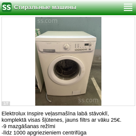
Стиральные машины
1/7
Elektrolux Inspire veļasmašīna labā stāvoklī,
komplektā visas šļūtenes, jauns filtrs ar vāku 25€.
-9 mazgāšanas režīmi
-līdz 1000 apgriezieniem centrifūga