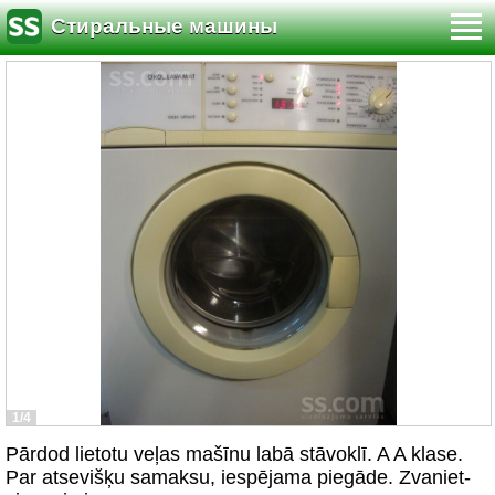
Стиральные машины
1/4
Pārdod lietotu veļas mašīnu labā stāvoklī. A A klase.
Par atsevišķu samaksu, iespējama piegāde. Zvaniet-