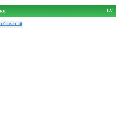
ки
LV
у объявлений