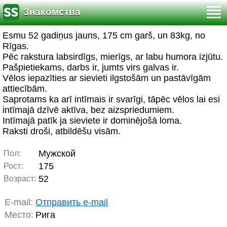
Знакомства
Esmu 52 gadiņus jauns, 175 cm garš, un 83kg, no
Rīgas.
Pēc rakstura labsirdīgs, mierīgs, ar labu humora izjūtu.
Pašpietiekams, darbs ir, jumts virs galvas ir.
Vēlos iepazīties ar sievieti ilgstošām un pastāvīgām
attiecībām.
Saprotams ka arī intīmais ir svarīgi, tāpēc vēlos lai esi
intīmajā dzīvē aktīva, bez aizspriedumiem.
Intīmajā patīk ja sieviete ir dominējošā loma.
Raksti droši, atbildēšu visām.
Мужской
Пол:
175
Рост:
52
Возраст:
E-mail:
Отправить e-mail
Место:
Рига