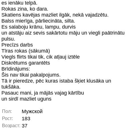
es ienāku telpā.
Rokas zina, ko dara.
Skatiens kavējas mazliet ilgāk, nekā vajadzētu.
Balss mierīga, pārliecināta, silta.
Es salaboju krānu, lampu, durvis
un atstāju aiz sevis sakārtotu māju un viegli paātrinātu
pulsu.
Precīzs darbs
Tīras rokas (sākumā)
Viegls flirts tikai tik, cik atļauj iztēle
Diskrētums garantēts
Brīdinājums:
Šis nav tikai pakalpojums.
Tā ir pieredze, pēc kuras istaba šķiet klusāka un
tukšāka.
Pasauc mani, ja mājās vajag kārtību
un sirdī mazliet uguns
Мужской
Пол:
183
Рост:
37
Возраст: