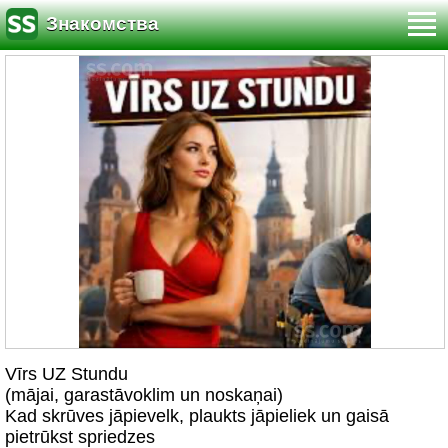
Знакомства
Vīrs UZ Stundu
(mājai, garastāvoklim un noskaņai)
Kad skrūves jāpievelk, plaukts jāpieliek un gaisā
pietrūkst spriedzes